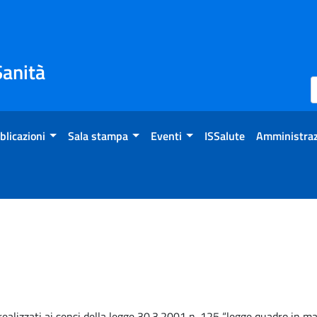
Sanità
blicazioni
Sala stampa
Eventi
ISSalute
Amministraz
ealizzati ai sensi della legge 30.3.2001 n. 125 “legge quadro in mat