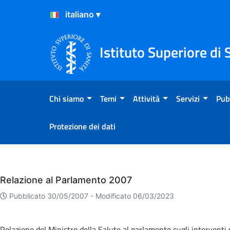
Salta al Contenuto
Salta al Footer
Istituto Superiore di 
Chi siamo
Temi
Attività
Servizi
Pub
Protezione dei dati
Eventi
Relazione al Parlamento 2007
Pubblicato 30/05/2007 -
Modificato 06/03/2023
Relazione del Ministro della Salute al parlamento sugli interventi r