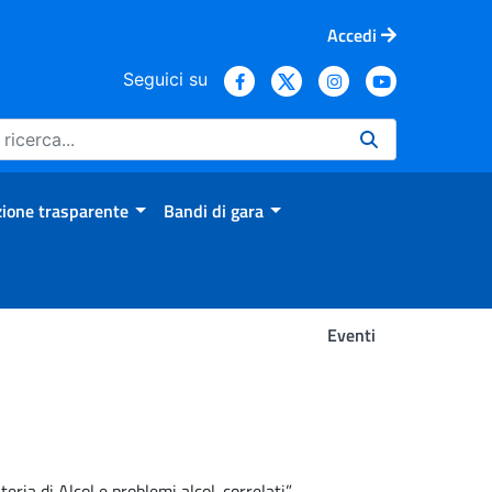
Accedi
Seguici su
ione trasparente
Bandi di gara
Eventi
eria di Alcol e problemi alcol-correlati”