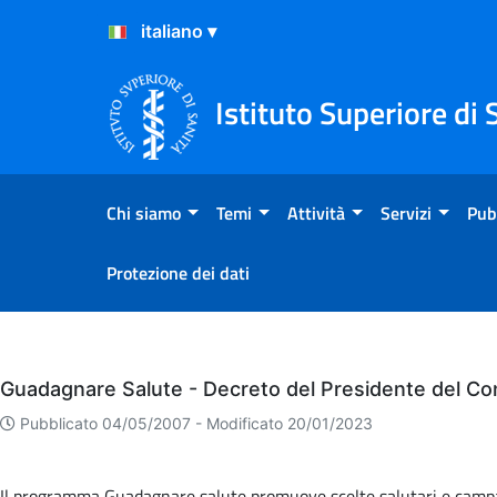
Salta al Contenuto
Salta al Footer
Istituto Superiore di 
Chi siamo
Temi
Attività
Servizi
Pub
Protezione dei dati
Eventi
Guadagnare Salute - Decreto del Presidente del Con
Pubblicato 04/05/2007 -
Modificato 20/01/2023
Il programma Guadagnare salute promuove scelte salutari e campa