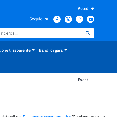
Accedi
Seguici su
ione trasparente
Bandi di gara
Eventi
 dettagli nel
Documento programmatico
'Guadagnare salute'