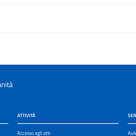
anità
ATTIVITÀ
SER
Accesso agli atti
Aul