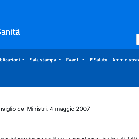
Sanità
blicazioni
Sala stampa
Eventi
ISSalute
Amministraz
siglio dei Ministri, 4 maggio 2007
gne informative per modificare comportamenti inadeguati. Tutti i