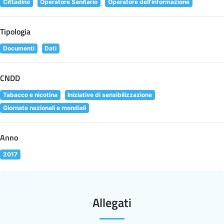
Cittadino
Operatore Sanitario
Operatore dell'informazione
Tipologia
Documenti
Dati
CNDD
Tabacco e nicotina
Iniziative di sensibilizzazione
Giornate nazionali e mondiali
Anno
2017
Allegati