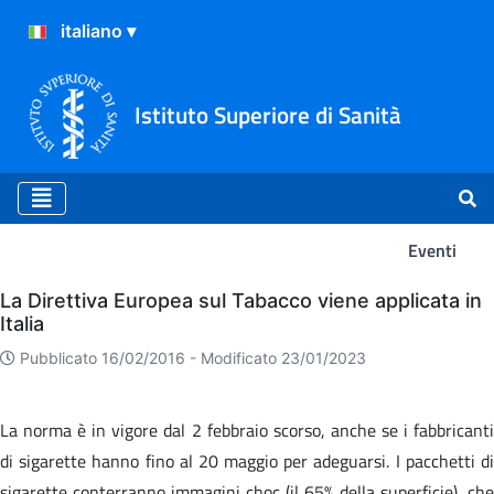
Istituto Superiore di Sanità
Eventi
Eventi
La Direttiva Europea sul Tabacco viene applicata in
Italia
Pubblicato 16/02/2016 -
Modificato 23/01/2023
La norma è in vigore dal 2 febbraio scorso, anche se i fabbricanti
di sigarette hanno fino al 20 maggio per adeguarsi. I pacchetti di
sigarette conterranno immagini choc (il 65% della superficie), che