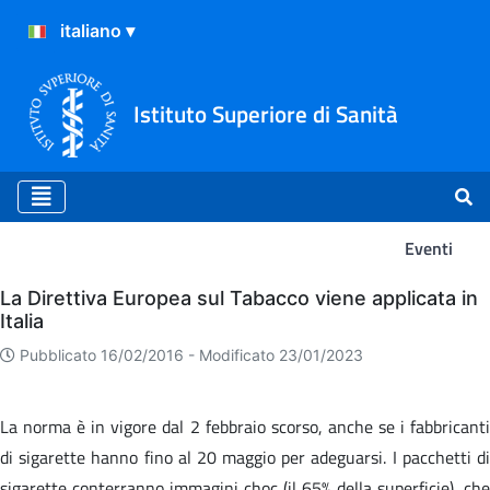
Istituto Superiore di Sanità
Eventi
Eventi
La Direttiva Europea sul Tabacco viene applicata in
Italia
Pubblicato 16/02/2016 -
Modificato 23/01/2023
La norma è in vigore dal 2 febbraio scorso, anche se i fabbricanti
di sigarette hanno fino al 20 maggio per adeguarsi. I pacchetti di
sigarette conterranno immagini choc (il 65% della superficie), che