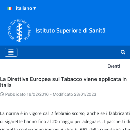
Istituto Superiore di Sanità
Eventi
Eventi
La Direttiva Europea sul Tabacco viene applicata in
Italia
Pubblicato 16/02/2016 -
Modificato 23/01/2023
La norma è in vigore dal 2 febbraio scorso, anche se i fabbricanti
di sigarette hanno fino al 20 maggio per adeguarsi. I pacchetti di
sigarette conterranno immagini choc (il 65% della superficie), che