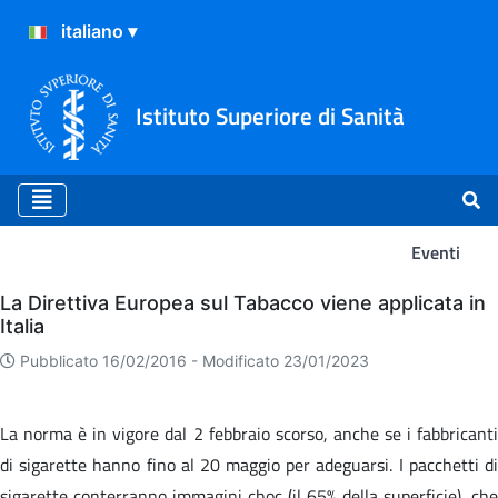
Istituto Superiore di Sanità
Eventi
Eventi
La Direttiva Europea sul Tabacco viene applicata in
Italia
Pubblicato 16/02/2016 -
Modificato 23/01/2023
La norma è in vigore dal 2 febbraio scorso, anche se i fabbricanti
di sigarette hanno fino al 20 maggio per adeguarsi. I pacchetti di
sigarette conterranno immagini choc (il 65% della superficie), che