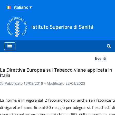
Istituto Superiore di Sanità
Eventi
Eventi
La Direttiva Europea sul Tabacco viene applicata in
Italia
Pubblicato 16/02/2016 -
Modificato 23/01/2023
La norma è in vigore dal 2 febbraio scorso, anche se i fabbricanti
di sigarette hanno fino al 20 maggio per adeguarsi. I pacchetti di
sigarette conterranno immagini choc (il 65% della superficie), che