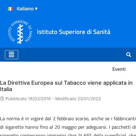
Istituto Superiore di Sanità
Eventi
Eventi
La Direttiva Europea sul Tabacco viene applicata in
Italia
Pubblicato 16/02/2016 -
Modificato 23/01/2023
La norma è in vigore dal 2 febbraio scorso, anche se i fabbricanti
di sigarette hanno fino al 20 maggio per adeguarsi. I pacchetti di
sigarette conterranno immagini choc (il 65% della superficie), che