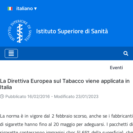
Istituto Superiore di Sanità
Eventi
Eventi
La Direttiva Europea sul Tabacco viene applicata in
Italia
Pubblicato 16/02/2016 -
Modificato 23/01/2023
La norma è in vigore dal 2 febbraio scorso, anche se i fabbricanti
di sigarette hanno fino al 20 maggio per adeguarsi. I pacchetti di
sigarette conterranno immagini choc (il 65% della superficie), che