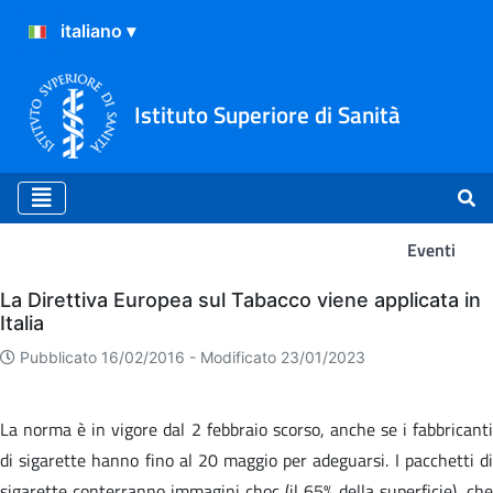
Istituto Superiore di Sanità
Eventi
Eventi
La Direttiva Europea sul Tabacco viene applicata in
Italia
Pubblicato 16/02/2016 -
Modificato 23/01/2023
La norma è in vigore dal 2 febbraio scorso, anche se i fabbricanti
di sigarette hanno fino al 20 maggio per adeguarsi. I pacchetti di
sigarette conterranno immagini choc (il 65% della superficie), che