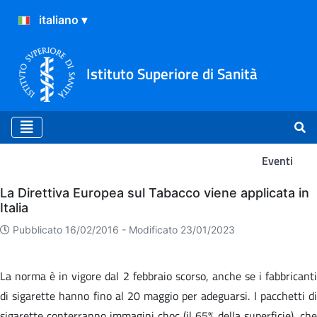
Istituto Superiore di Sanità
Eventi
Eventi
La Direttiva Europea sul Tabacco viene applicata in
Italia
Pubblicato 16/02/2016 -
Modificato 23/01/2023
La norma è in vigore dal 2 febbraio scorso, anche se i fabbricanti
di sigarette hanno fino al 20 maggio per adeguarsi. I pacchetti di
sigarette conterranno immagini choc (il 65% della superficie), che