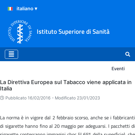
Istituto Superiore di Sanità
Eventi
Eventi
La Direttiva Europea sul Tabacco viene applicata in
Italia
Pubblicato 16/02/2016 -
Modificato 23/01/2023
La norma è in vigore dal 2 febbraio scorso, anche se i fabbricanti
di sigarette hanno fino al 20 maggio per adeguarsi. I pacchetti di
sigarette conterranno immagini choc (il 65% della superficie), che