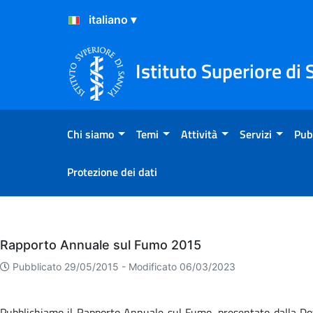
Salta al Contenuto
Salta al Footer
Istituto Superiore di 
Chi siamo
Temi
Attività
Servizi
Pub
Protezione dei dati
Eventi
Rapporto Annuale sul Fumo 2015
Pubblicato 29/05/2015 -
Modificato 06/03/2023
Pubblichiamo il Rapporto Annuale sul Fumo, presentato dalla Dot