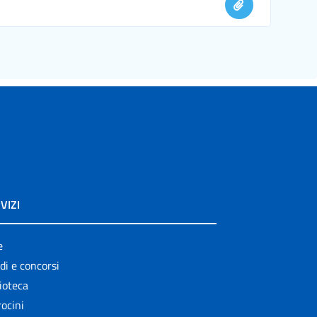
VIZI
e
di e concorsi
ioteca
ocini