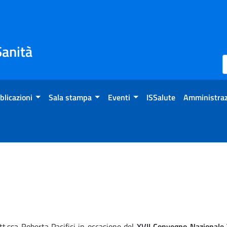
Sanità
blicazioni
Sala stampa
Eventi
ISSalute
Amministraz
t.ssa Roberta Pacifici in occasione del
XVII Convegno Nazionale 