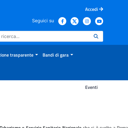
Accedi
Seguici su
ione trasparente
Bandi di gara
Eventi
Tabagismo e Servizio Sanitario Nazionale
che si è svolto a Rom