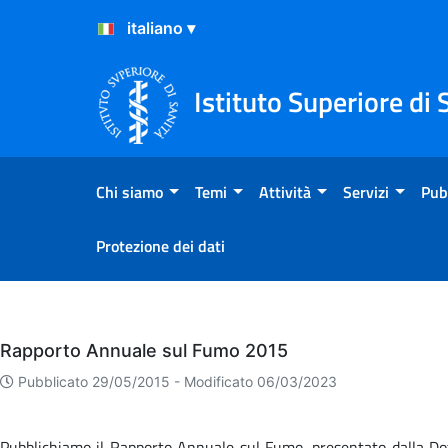
Salta al Contenuto
Salta al Footer
Istituto Superiore di 
Chi siamo
Temi
Attività
Servizi
Pub
Protezione dei dati
Eventi
Rapporto Annuale sul Fumo 2015
Pubblicato 29/05/2015 -
Modificato 06/03/2023
Pubblichiamo il Rapporto Annuale sul Fumo, presentato dalla Dot