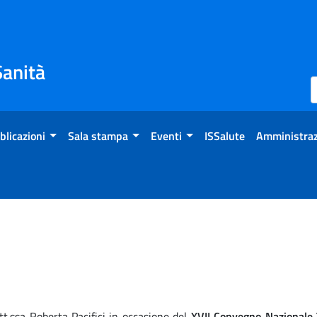
Sanità
blicazioni
Sala stampa
Eventi
ISSalute
Amministraz
t.ssa Roberta Pacifici in occasione del
XVII Convegno Nazionale 