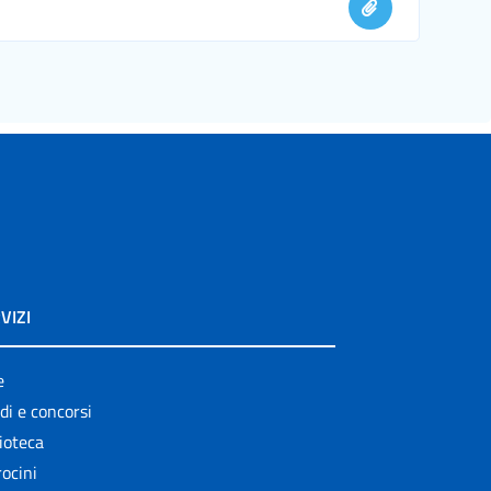
VIZI
e
di e concorsi
ioteca
ocini