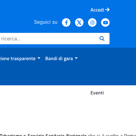
Accedi
Seguici su
ione trasparente
Bandi di gara
Eventi
Tabagismo e Servizio Sanitario Nazionale
che si è svolto a Rom