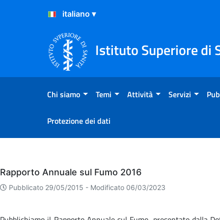
Salta al Contenuto
Salta al Footer
Istituto Superiore di 
Chi siamo
Temi
Attività
Servizi
Pub
Protezione dei dati
Eventi
Rapporto Annuale sul Fumo 2016
Pubblicato 29/05/2015 -
Modificato 06/03/2023
Pubblichiamo il Rapporto Annuale sul Fumo, presentato dalla Dot