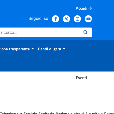
Accedi
Seguici su
ione trasparente
Bandi di gara
Eventi
Tabagismo e Servizio Sanitario Nazionale
che si è svolto a Rom