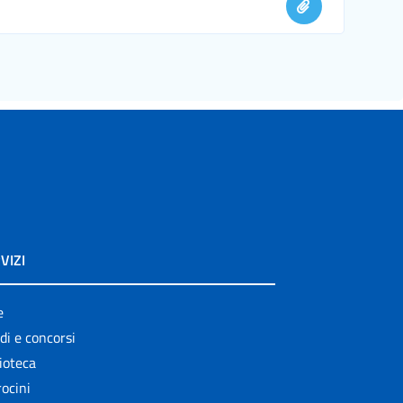
VIZI
e
di e concorsi
ioteca
ocini