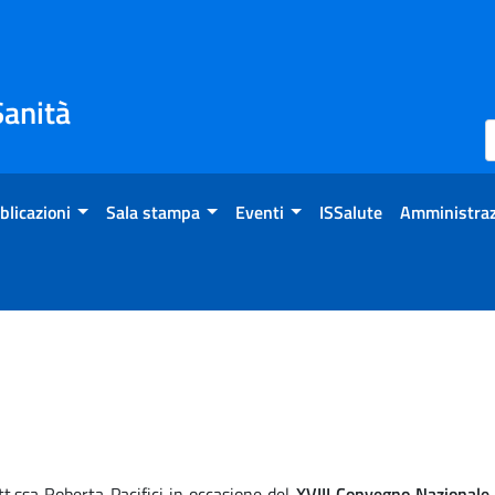
Sanità
blicazioni
Sala stampa
Eventi
ISSalute
Amministraz
t.ssa Roberta Pacifici in occasione del
XVIII Convegno Nazionale 