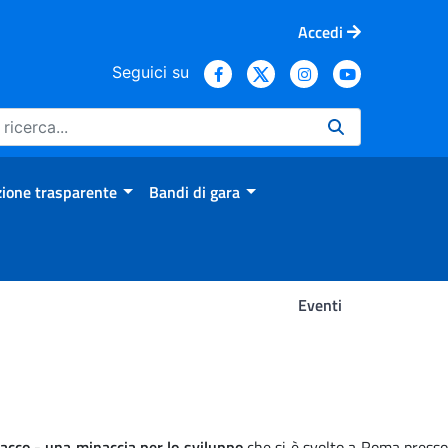
Accedi
Seguici su
ione trasparente
Bandi di gara
Eventi
cco - una minaccia per lo sviluppo
che si è svolto a Roma press