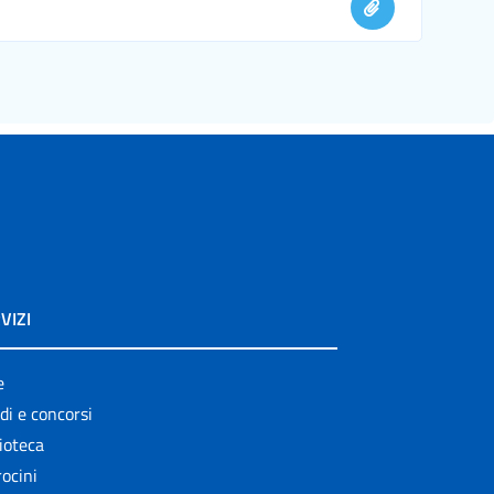
VIZI
e
di e concorsi
ioteca
ocini