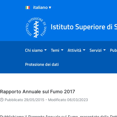
Salta al Contenuto
Salta al Footer
Istituto Superiore di 
Chi siamo
Temi
Attività
Servizi
Pub
Protezione dei dati
Eventi
Rapporto Annuale sul Fumo 2017
Pubblicato 29/05/2015 -
Modificato 06/03/2023
Pubblichiamo il Rapporto Annuale sul Fumo, presentato dalla Dott.