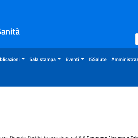
Sanità
blicazioni
Sala stampa
Eventi
ISSalute
Amministraz
ssa Roberta Pacifici in occasione del
XIX Convegno Nazionale Taba