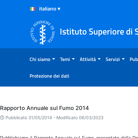
Salta al Contenuto
Salta al Footer
Istituto Superiore di 
Chi siamo
Temi
Attività
Servizi
Pub
Protezione dei dati
Eventi
Rapporto Annuale sul Fumo 2014
Pubblicato 31/05/2014 -
Modificato 06/03/2023
Pubblichiamo il Rapporto Annuale sul Fumo, presentato dalla Dot