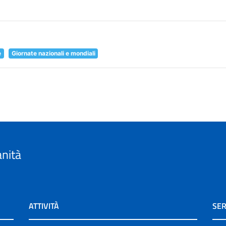
e
Giornate nazionali e mondiali
anità
ATTIVITÀ
SER