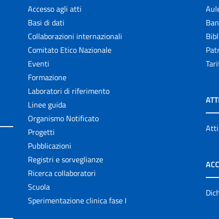
Accesso agli atti
Aul
Basi di dati
Ban
Collaborazioni internazionali
Bibl
Comitato Etico Nazionale
Patr
Eventi
Tari
Formazione
Laboratori di riferimento
ATT
Linee guida
Organismo Notificato
Atti
Progetti
Pubblicazioni
Registri e sorveglianze
ACC
Ricerca collaboratori
Scuola
Dich
Sperimentazione clinica fase I