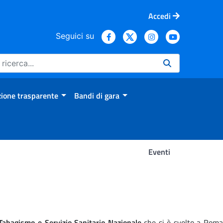
Accedi
Seguici su
ione trasparente
Bandi di gara
Eventi
abagismo e Servizio Sanitario Nazionale
che si è svolto a Rom