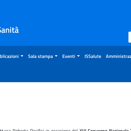
Sanità
blicazioni
Sala stampa
Eventi
ISSalute
Amministraz
t.ssa Roberta Pacifici in occasione del
XVI Convegno Nazionale T