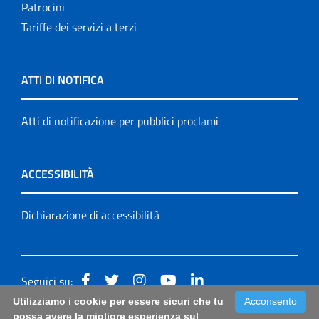
Patrocini
Tariffe dei servizi a terzi
ATTI DI NOTIFICA
Atti di notificazione per pubblici proclami
ACCESSIBILITÀ
Dichiarazione di accessibilità
Seguici su:
Utilizziamo i cookie per essere sicuri che tu
Acconsento
Accessibilità: form di segnalazione di prima istanza per
possa avere la migliore esperienza sul