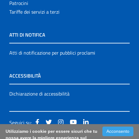
Patrocini
Tariffe dei servizi a terzi
ATTI DI NOTIFICA
Atti di notificazione per pubblici proclami
ACCESSIBILITÀ
Dichiarazione di accessibilità
Seguici su:
Utilizziamo i cookie per essere sicuri che tu
Acconsento
Accessibilità: form di segnalazione di prima istanza per
possa avere la migliore esperienza sul