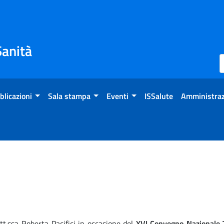
Sanità
blicazioni
Sala stampa
Eventi
ISSalute
Amministraz
t.ssa Roberta Pacifici in occasione del
XVI Convegno Nazionale T