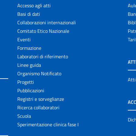
Accesso agli atti
Aul
Basi di dati
Ban
Collaborazioni internazionali
Bibl
Comitato Etico Nazionale
Patr
Eventi
Tari
Formazione
Laboratori di riferimento
ATT
Linee guida
Organismo Notificato
Atti
Progetti
Pubblicazioni
Registri e sorveglianze
ACC
Ricerca collaboratori
Scuola
Dich
Sperimentazione clinica fase I