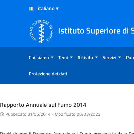
Salta al Contenuto
Salta al Footer
Istituto Superiore di 
Chi siamo
Temi
Attività
Servizi
Pub
Protezione dei dati
Eventi
Rapporto Annuale sul Fumo 2014
Pubblicato 31/05/2014 -
Modificato 06/03/2023
Pubblichiamo il Rapporto Annuale sul Fumo, presentato dalla Dot