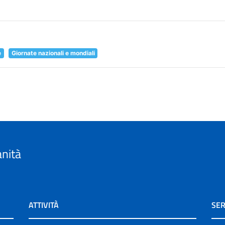
e
Giornate nazionali e mondiali
anità
ATTIVITÀ
SER