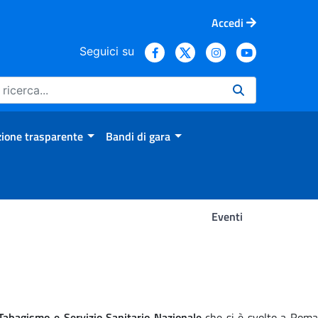
Accedi
Seguici su
ione trasparente
Bandi di gara
Eventi
abagismo e Servizio Sanitario Nazionale
che si è svolto a Rom