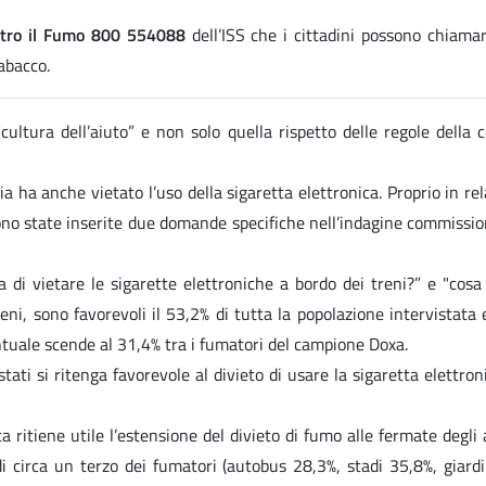
ntro il Fumo 800 554088
dell’ISS che i cittadini possono chiama
abacco.
cultura dell’aiuto” e non solo quella rispetto delle regole della 
lia ha anche vietato l’uso della sigaretta elettronica. Proprio in re
no state inserite due domande specifiche nell’indagine commission
di vietare le sigarette elettroniche a bordo dei treni?” e "cosa p
reni, sono favorevoli il 53,2% di tutta la popolazione intervistata
centuale scende al 31,4% tra i fumatori del campione Doxa.
stati si ritenga favorevole al divieto di usare la sigaretta elettron
 ritiene utile l’estensione del divieto di fumo alle fermate degli a
di circa un terzo dei fumatori (autobus 28,3%, stadi 35,8%, giard