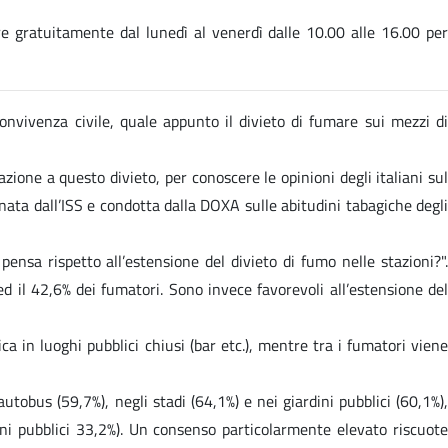
re gratuitamente dal lunedì al venerdì dalle 10.00 alle 16.00 pe
convivenza civile, quale appunto il divieto di fumare sui mezzi di
lazione a questo divieto, per conoscere le opinioni degli italiani sul
ata dall’ISS e condotta dalla DOXA sulle abitudini tabagiche degli
ensa rispetto all’estensione del divieto di fumo nelle stazioni?".
 ed il 42,6% dei fumatori. Sono invece favorevoli all’estensione del
ica in luoghi pubblici chiusi (bar etc.), mentre tra i fumatori viene
utobus (59,7%), negli stadi (64,1%) e nei giardini pubblici (60,1%),
ini pubblici 33,2%). Un consenso particolarmente elevato riscuote