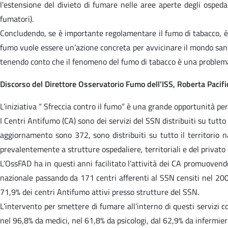
l’estensione del divieto di fumare nelle aree aperte degli ospeda
fumatori).
Concludendo, se è importante regolamentare il fumo di tabacco, è f
fumo vuole essere un’azione concreta per avvicinare il mondo sanita
tenendo conto che il fenomeno del fumo di tabacco è una problematic
Discorso del Direttore Osservatorio Fumo dell'ISS, Roberta Pacifi
L’iniziativa “ Sfreccia contro il fumo” è una grande opportunità pe
I Centri Antifumo (CA) sono dei servizi del SSN distribuiti su tutto 
aggiornamento sono 372, sono distribuiti su tutto il territorio n
prevalentemente a strutture ospedaliere, territoriali e del privato 
L’OssFAD ha in questi anni facilitato l’attività dei CA promuovendo 
nazionale passando da 171 centri afferenti al SSN censiti nel 200
71,9% dei centri Antifumo attivi presso strutture del SSN.
L’intervento per smettere di fumare all’interno di questi servizi co
nel 96,8% da medici, nel 61,8% da psicologi, dal 62,9% da infermieri