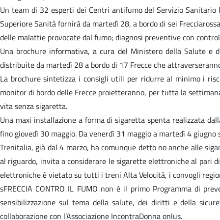
Un team di 32 esperti dei Centri antifumo del Servizio Sanitario N
Superiore Sanità fornirà da martedì 28, a bordo di sei Frecciaross
delle malattie provocate dal fumo; diagnosi preventive con controll
Una brochure informativa, a cura del Ministero della Salute e del
distribuite da martedì 28 a bordo di 17 Frecce che attraverseranno 
La brochure sintetizza i consigli utili per ridurre al minimo i risc
monitor di bordo delle Frecce proietteranno, per tutta la settiman
vita senza sigaretta.
Una maxi installazione a forma di sigaretta spenta realizzata dal
fino giovedì 30 maggio. Da venerdì 31 maggio a martedì 4 giugno s
Trenitalia, già dal 4 marzo, ha comunque detto no anche alle sigar
al riguardo, invita a considerare le sigarette elettroniche al pari 
elettroniche è vietato su tutti i treni Alta Velocità, i convogli regi
sFRECCIA CONTRO IL FUMO non è il primo Programma di prevenzio
sensibilizzazione sul tema della salute, dei diritti e della sic
collaborazione con l’Associazione IncontraDonna onlus.