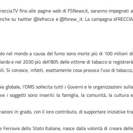
Freccia.TV fino alle pagine web di FSNews.it, saranno impegnati a
ti anche su twitter @lefrecce e @fsnew_it. La campagna sFRECCIA
ecolo nel mondo a causa del fumo sono morte più di 100 milioni di
ardo e nel 2030 più dell’80% delle vittime di tabacco si registrerà
i. Si conosce, infatti, esattamente cosa provoca l’uso di tabacco,
 globale, l’OMS sollecita tutti i Governi e le organizzazioni sulla
 i soggetti sono inseriti: la famiglia, la comunità, la cultura e
zioni in grado, con il loro contributo, di supportare iniziative tra
e Ferrovie dello Stato Italiane, nasce dalla volontà di creare delle