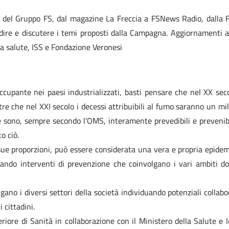
ia del Gruppo FS, dal magazine La Freccia a FSNews Radio, dalla 
ondire e discutere i temi proposti dalla Campagna. Aggiornamen
a salute, ISS e Fondazione Veronesi
occupante nei paesi industrializzati, basti pensare che nel XX s
e che nel XXI secolo i decessi attribuibili al fumo saranno un mili
e sono, sempre secondo l’OMS, interamente prevedibili e prevenibil
o ciò.
sue proporzioni, può essere considerata una vera e propria epidemia
ando interventi di prevenzione che coinvolgano i vari ambiti dove
no i diversi settori della società individuando potenziali collabora
 cittadini.
eriore di Sanità in collaborazione con il Ministero della Salute e l