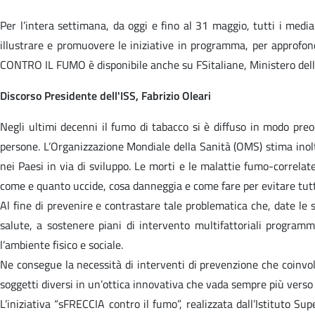
Per l’intera settimana, da oggi e fino al 31 maggio, tutti i med
illustrare e promuovere le iniziative in programma, per approf
CONTRO IL FUMO è disponibile anche su FSitaliane, Ministero dell
Discorso Presidente dell'ISS, Fabrizio Oleari
Negli ultimi decenni il fumo di tabacco si è diffuso in modo pre
persone. L’Organizzazione Mondiale della Sanità (OMS) stima inoltr
nei Paesi in via di sviluppo. Le morti e le malattie fumo-correlat
come e quanto uccide, cosa danneggia e come fare per evitare tutt
Al fine di prevenire e contrastare tale problematica che, date le 
salute, a sostenere piani di intervento multifattoriali programm
l’ambiente fisico e sociale.
Ne consegue la necessità di interventi di prevenzione che coinvolga
soggetti diversi in un’ottica innovativa che vada sempre più verso i
L’iniziativa “sFRECCIA contro il fumo”, realizzata dall’Istituto Sup