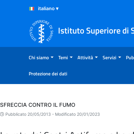
Salta al Contenuto
Salta al Footer
Istituto Superiore di 
Chi siamo
Temi
Attività
Servizi
Pub
Protezione dei dati
Eventi
SFRECCIA CONTRO IL FUMO
Pubblicato 20/05/2013 -
Modificato 20/01/2023