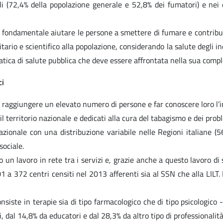
li (72,4% della popolazione generale e 52,8% dei fumatori) e nei 
ondamentale aiutare le persone a smettere di fumare e contribuire 
rio e scientifico alla popolazione, considerando la salute degli ind
a di salute pubblica che deve essere affrontata nella sua complessit
ci
r raggiungere un elevato numero di persone e far conoscere loro l’im
il territorio nazionale e dedicati alla cura del tabagismo e dei prob
azionale con una distribuzione variabile nelle Regioni italiane (
sociale.
un lavoro in rete tra i servizi e, grazie anche a questo lavoro di si
1 a 372 centri censiti nel 2013 afferenti sia al SSN che alla LILT
nsiste in terapie sia di tipo farmacologico che di tipo psicologico 
, dal 14,8% da educatori e dal 28,3% da altro tipo di professionalità