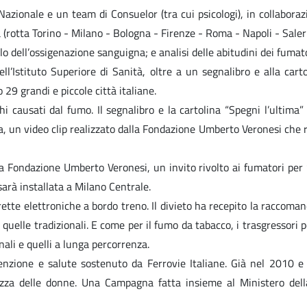
azionale e un team di Consuelor (tra cui psicologi), in collaborazi
a (rotta Torino - Milano - Bologna - Firenze - Roma - Napoli - Sal
o dell’ossigenazione sanguigna; e analisi delle abitudini dei fumato
l’Istituto Superiore di Sanità, oltre a un segnalibro e alla cart
29 grandi e piccole città italiane.
hi causati dal fumo. Il segnalibro e la cartolina “Spegni l’ultima” 
a, un video clip realizzato dalla Fondazione Umberto Veronesi che r
la Fondazione Umberto Veronesi, un invito rivolto ai fumatori per 
arà installata a Milano Centrale.
ette elettroniche a bordo treno. Il divieto ha recepito la raccoma
di quelle tradizionali. E come per il fumo da tabacco, i trasgressori
onali e quelli a lunga percorrenza.
ne e salute sostenuto da Ferrovie Italiane. Già nel 2010 e ne
urezza delle donne. Una Campagna fatta insieme al Ministero dell