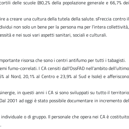
cortili delle scuole (80,2% della popolazione generale e 66,7% dei
a creare una cultura della tutela della salute. sFreccia contro il
ividui non solo un bene per la persona ma per l’intera collettività,
à e nei suoi vari aspetti sanitari, sociali e culturali.
portante risorsa che sono i centri antifumo per tutti i tabagisti.
lemi fumo-correlati. I CA censiti dall’OssFAD nell’ambito dell’ultimo
56% al Nord, 20,1% al Centro e 23,9% al Sud e Isole) e afferiscono
nergie, in questi anni i CA si sono sviluppati su tutto il territorio
. Dal 2001 ad oggi è stato possibile documentare in incremento del
- individuale o di gruppo. Il personale che opera nei CA è costituito
.