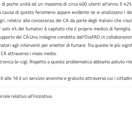
di poche unità ad un massimo di circa 400 utenti all’anno. Il 42% d
La causa di questo fenomeno appare evidente se si analizzano i dati
i, relativi alla conoscenza dei CA da parte degli Italiani che risu
solo 4% dei fumatori è capitato che il proprio medico di famiglia 
pporto dei CA.Una indagine condotta dall’OssFAD in collaborazione
atori agli interventi per smetter di fumare. Tra queste le più signi
ui CA attraverso i mass media.
onica (e-cig). Rispetto a questa problematica abbiamo potuto rilev
0 alle 16 è un servizio anonimo e gratuito attraverso cui i cittadi
riale relativo all’iniziativa.