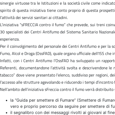
sinergie virtuose tra le Istituzioni e la società civile come in
spirito di questa iniziativa tiene conto proprio di questa prospet
l’attività dei servizi sanitari ai cittadini.
L’iniziativa “sFRECCIA contro il fumo” che prevede, sui treni coinvo
30 specialisti dei Centri Antifumo del Sistema Sanitario Nazionale 
esperienza.
Per il coinvolgimento del personale dei Centri Antifumo e per la sce
Fumo, Alcol e Droga (OssFAD), quale organo ufficiale dell'ISS che 
Infatti, con i Centri Antifumo l’OssFAD ha sviluppato un rapport
Referenti, documentandone l’attività svolta e descrivendone le mo
tabacco” dove viene presentato l’elenco, suddiviso per regioni, dei 
l’accesso alle strutture agevolando e riducendo i tempi d’incontro 
Nell’ambito dell’iniziativa sFreccia contro il fumo verrà distribuito 
la “Guida per smettere di Fumare” (Smettere di Fumare
vero e proprio percorso da seguire per smettere di f
il segnalibro con dei messaggi rivolti ai giovani al fine