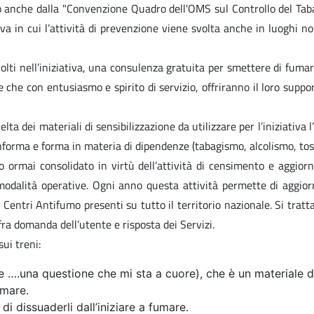
dicato anche dalla "Convenzione Quadro dell'OMS sul Controllo del
tiva in cui l’attività di prevenzione viene svolta anche in luoghi 
lti nell’iniziativa, una consulenza gratuita per smettere di fumare,
che con entusiasmo e spirito di servizio, offriranno il loro suppor
lta dei materiali di sensibilizzazione da utilizzare per l’iniziativa
informa e forma in materia di dipendenze (tabagismo, alcolismo, to
o ormai consolidato in virtù dell’attività di censimento e aggio
dalità operative. Ogni anno questa attività permette di aggiornar
Centri Antifumo presenti su tutto il territorio nazionale. Si tratta
fra domanda dell’utente e risposta dei Servizi.
sui treni:
 ….una questione che mi sta a cuore), che è un materiale di
umare.
 di dissuaderli dall’iniziare a fumare.