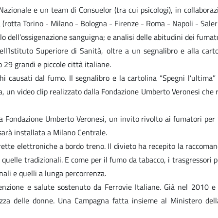
azionale e un team di Consuelor (tra cui psicologi), in collaborazi
a (rotta Torino - Milano - Bologna - Firenze - Roma - Napoli - Sal
o dell’ossigenazione sanguigna; e analisi delle abitudini dei fumato
l’Istituto Superiore di Sanità, oltre a un segnalibro e alla cart
29 grandi e piccole città italiane.
hi causati dal fumo. Il segnalibro e la cartolina “Spegni l’ultima” 
a, un video clip realizzato dalla Fondazione Umberto Veronesi che r
la Fondazione Umberto Veronesi, un invito rivolto ai fumatori per 
arà installata a Milano Centrale.
ette elettroniche a bordo treno. Il divieto ha recepito la raccoma
di quelle tradizionali. E come per il fumo da tabacco, i trasgressori
onali e quelli a lunga percorrenza.
ne e salute sostenuto da Ferrovie Italiane. Già nel 2010 e ne
urezza delle donne. Una Campagna fatta insieme al Ministero dell