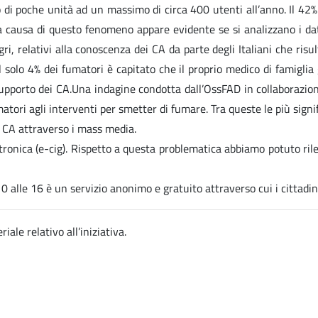
di poche unità ad un massimo di circa 400 utenti all’anno. Il 42% d
La causa di questo fenomeno appare evidente se si analizzano i dati
i, relativi alla conoscenza dei CA da parte degli Italiani che risu
solo 4% dei fumatori è capitato che il proprio medico di famiglia 
pporto dei CA.Una indagine condotta dall’OssFAD in collaborazione
atori agli interventi per smetter di fumare. Tra queste le più signi
ui CA attraverso i mass media.
onica (e-cig). Rispetto a questa problematica abbiamo potuto rilev
0 alle 16 è un servizio anonimo e gratuito attraverso cui i cittadi
riale relativo all’iniziativa.