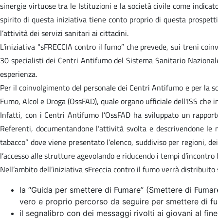
sinergie virtuose tra le Istituzioni e la società civile come in
spirito di questa iniziativa tiene conto proprio di questa prospet
l’attività dei servizi sanitari ai cittadini.
L’iniziativa “sFRECCIA contro il fumo” che prevede, sui treni coinvo
30 specialisti dei Centri Antifumo del Sistema Sanitario Nazionale 
esperienza.
Per il coinvolgimento del personale dei Centri Antifumo e per la sce
Fumo, Alcol e Droga (OssFAD), quale organo ufficiale dell'ISS che 
Infatti, con i Centri Antifumo l’OssFAD ha sviluppato un rapport
Referenti, documentandone l’attività svolta e descrivendone le mo
tabacco” dove viene presentato l’elenco, suddiviso per regioni, dei 
l’accesso alle strutture agevolando e riducendo i tempi d’incontro 
Nell’ambito dell’iniziativa sFreccia contro il fumo verrà distribuito 
la “Guida per smettere di Fumare” (Smettere di Fumare
vero e proprio percorso da seguire per smettere di f
il segnalibro con dei messaggi rivolti ai giovani al fine