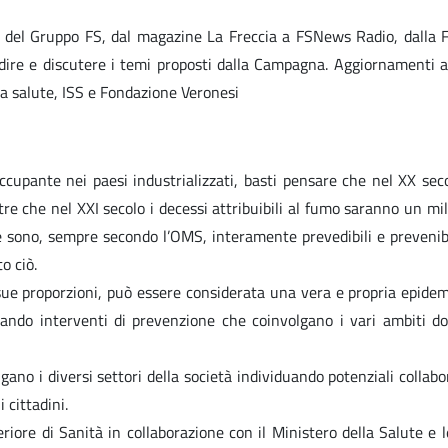
ia del Gruppo FS, dal magazine La Freccia a FSNews Radio, dalla 
ondire e discutere i temi proposti dalla Campagna. Aggiornamen
a salute, ISS e Fondazione Veronesi
occupante nei paesi industrializzati, basti pensare che nel XX s
e che nel XXI secolo i decessi attribuibili al fumo saranno un mili
e sono, sempre secondo l’OMS, interamente prevedibili e prevenibil
o ciò.
sue proporzioni, può essere considerata una vera e propria epidemia
ando interventi di prevenzione che coinvolgano i vari ambiti dove
no i diversi settori della società individuando potenziali collabora
 cittadini.
eriore di Sanità in collaborazione con il Ministero della Salute e l