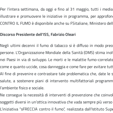
Per l’intera settimana, da oggi e fino al 31 maggio, tutti i med
illustrare e promuovere le iniziative in programma, per approf
CONTRO IL FUMO è disponibile anche su FSitaliane, Ministero dell
Discorso Presidente dell'ISS, Fabrizio Oleari
Negli ultimi decenni il fumo di tabacco si è diffuso in modo pre
persone. L’Organizzazione Mondiale della Sanità (OMS) stima inoltr
nei Paesi in via di sviluppo. Le morti e le malattie fumo-correlat
come e quanto uccide, cosa danneggia e come fare per evitare tutt
Al fine di prevenire e contrastare tale problematica che, date le 
salute, a sostenere piani di intervento multifattoriali programm
l’ambiente fisico e sociale.
Ne consegue la necessità di interventi di prevenzione che coinvolga
soggetti diversi in un’ottica innovativa che vada sempre più verso i
L’iniziativa “sFRECCIA contro il fumo”, realizzata dall’Istituto Sup