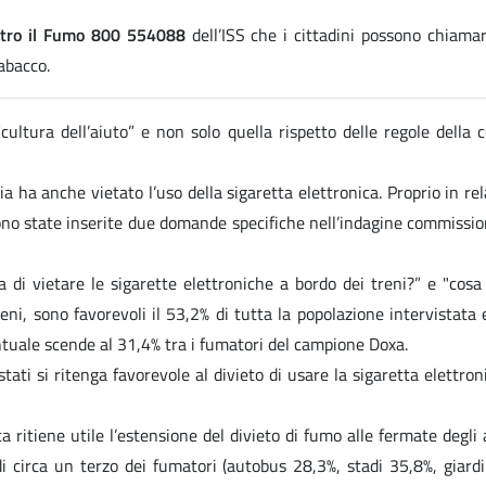
ntro il Fumo 800 554088
dell’ISS che i cittadini possono chiama
abacco.
cultura dell’aiuto” e non solo quella rispetto delle regole della 
lia ha anche vietato l’uso della sigaretta elettronica. Proprio in re
no state inserite due domande specifiche nell’indagine commission
di vietare le sigarette elettroniche a bordo dei treni?” e "cosa p
reni, sono favorevoli il 53,2% di tutta la popolazione intervistata
centuale scende al 31,4% tra i fumatori del campione Doxa.
stati si ritenga favorevole al divieto di usare la sigaretta elettron
 ritiene utile l’estensione del divieto di fumo alle fermate degli a
di circa un terzo dei fumatori (autobus 28,3%, stadi 35,8%, giard