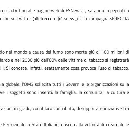
Freccia.TV fino alle pagine web di FSNews.it, saranno impegnati a
ti anche su twitter @lefrecce e @fsnew_it. La campagna sFRECCIA
ecolo nel mondo a causa del fumo sono morte più di 100 milioni di
ardo e nel 2030 più dell’80% delle vittime di tabacco si registrerà
i. Si conosce, infatti, esattamente cosa provoca l’uso di tabacco,
 globale, l’OMS sollecita tutti i Governi e le organizzazioni sulla
 i soggetti sono inseriti: la famiglia, la comunità, la cultura e
zioni in grado, con il loro contributo, di supportare iniziative tra
e Ferrovie dello Stato Italiane, nasce dalla volontà di creare delle