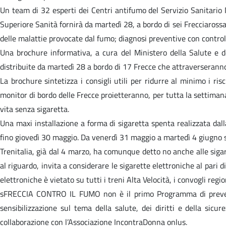
Un team di 32 esperti dei Centri antifumo del Servizio Sanitario N
Superiore Sanità fornirà da martedì 28, a bordo di sei Frecciaross
delle malattie provocate dal fumo; diagnosi preventive con controll
Una brochure informativa, a cura del Ministero della Salute e del
distribuite da martedì 28 a bordo di 17 Frecce che attraverseranno 
La brochure sintetizza i consigli utili per ridurre al minimo i risc
monitor di bordo delle Frecce proietteranno, per tutta la settiman
vita senza sigaretta.
Una maxi installazione a forma di sigaretta spenta realizzata dal
fino giovedì 30 maggio. Da venerdì 31 maggio a martedì 4 giugno s
Trenitalia, già dal 4 marzo, ha comunque detto no anche alle sigar
al riguardo, invita a considerare le sigarette elettroniche al pari 
elettroniche è vietato su tutti i treni Alta Velocità, i convogli regi
sFRECCIA CONTRO IL FUMO non è il primo Programma di prevenzio
sensibilizzazione sul tema della salute, dei diritti e della sic
collaborazione con l’Associazione IncontraDonna onlus.