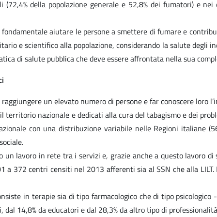
li (72,4% della popolazione generale e 52,8% dei fumatori) e nei 
ondamentale aiutare le persone a smettere di fumare e contribuire 
rio e scientifico alla popolazione, considerando la salute degli ind
a di salute pubblica che deve essere affrontata nella sua complessit
ci
r raggiungere un elevato numero di persone e far conoscere loro l’im
il territorio nazionale e dedicati alla cura del tabagismo e dei prob
azionale con una distribuzione variabile nelle Regioni italiane (
sociale.
un lavoro in rete tra i servizi e, grazie anche a questo lavoro di si
1 a 372 centri censiti nel 2013 afferenti sia al SSN che alla LILT
nsiste in terapie sia di tipo farmacologico che di tipo psicologico 
, dal 14,8% da educatori e dal 28,3% da altro tipo di professionalità