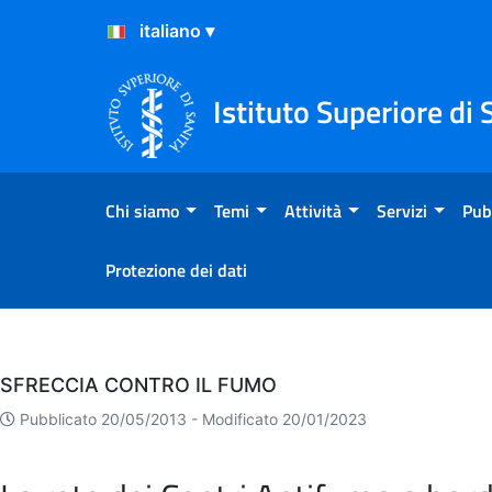
Salta al Contenuto
Salta al Footer
Istituto Superiore di 
Chi siamo
Temi
Attività
Servizi
Pub
Protezione dei dati
Eventi
SFRECCIA CONTRO IL FUMO
Pubblicato 20/05/2013 -
Modificato 20/01/2023