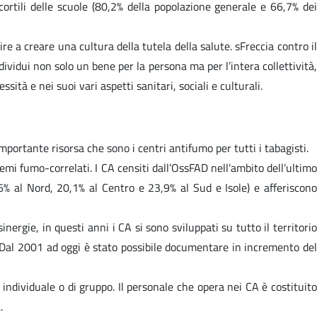
cortili delle scuole (80,2% della popolazione generale e 66,7% dei
a creare una cultura della tutela della salute. sFreccia contro il
ividui non solo un bene per la persona ma per l’intera collettività,
à e nei suoi vari aspetti sanitari, sociali e culturali.
portante risorsa che sono i centri antifumo per tutti i tabagisti.
lemi fumo-correlati. I CA censiti dall’OssFAD nell’ambito dell’ultimo
56% al Nord, 20,1% al Centro e 23,9% al Sud e Isole) e afferiscono
nergie, in questi anni i CA si sono sviluppati su tutto il territorio
. Dal 2001 ad oggi è stato possibile documentare in incremento del
- individuale o di gruppo. Il personale che opera nei CA è costituito
.