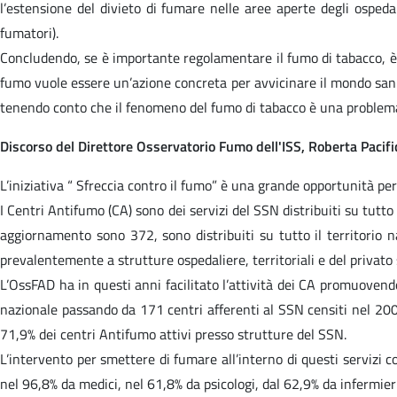
l’estensione del divieto di fumare nelle aree aperte degli ospeda
fumatori).
Concludendo, se è importante regolamentare il fumo di tabacco, è f
fumo vuole essere un’azione concreta per avvicinare il mondo sanita
tenendo conto che il fenomeno del fumo di tabacco è una problematic
Discorso del Direttore Osservatorio Fumo dell'ISS, Roberta Pacifi
L’iniziativa “ Sfreccia contro il fumo” è una grande opportunità pe
I Centri Antifumo (CA) sono dei servizi del SSN distribuiti su tutto 
aggiornamento sono 372, sono distribuiti su tutto il territorio n
prevalentemente a strutture ospedaliere, territoriali e del privato 
L’OssFAD ha in questi anni facilitato l’attività dei CA promuovendo 
nazionale passando da 171 centri afferenti al SSN censiti nel 200
71,9% dei centri Antifumo attivi presso strutture del SSN.
L’intervento per smettere di fumare all’interno di questi servizi co
nel 96,8% da medici, nel 61,8% da psicologi, dal 62,9% da infermieri