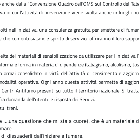
dicato anche dalla "Convenzione Quadro dell'OMS sul Controllo del
tiva in cui l’attività di prevenzione viene svolta anche in luoghi 
lti nell’iniziativa, una consulenza gratuita per smettere di fumare,
che con entusiasmo e spirito di servizio, offriranno il loro suppor
lta dei materiali di sensibilizzazione da utilizzare per l’iniziativa
informa e forma in materia di dipendenze (tabagismo, alcolismo, to
o ormai consolidato in virtù dell’attività di censimento e aggio
dalità operative. Ogni anno questa attività permette di aggiornar
Centri Antifumo presenti su tutto il territorio nazionale. Si tratta
fra domanda dell’utente e risposta dei Servizi.
sui treni:
 ….una questione che mi sta a cuore), che è un materiale di
umare.
 di dissuaderli dall’iniziare a fumare.