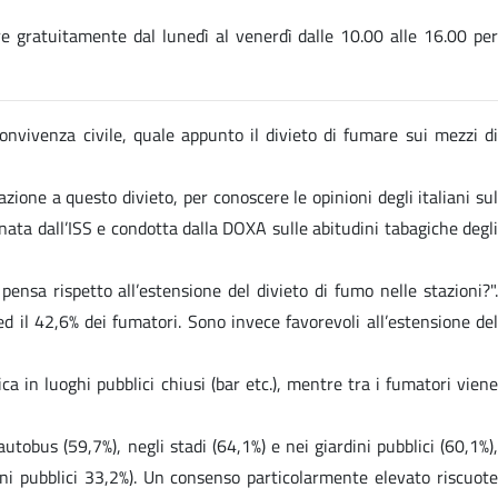
re gratuitamente dal lunedì al venerdì dalle 10.00 alle 16.00 pe
convivenza civile, quale appunto il divieto di fumare sui mezzi di
lazione a questo divieto, per conoscere le opinioni degli italiani sul
ata dall’ISS e condotta dalla DOXA sulle abitudini tabagiche degli
ensa rispetto all’estensione del divieto di fumo nelle stazioni?".
 ed il 42,6% dei fumatori. Sono invece favorevoli all’estensione del
ica in luoghi pubblici chiusi (bar etc.), mentre tra i fumatori viene
utobus (59,7%), negli stadi (64,1%) e nei giardini pubblici (60,1%),
ini pubblici 33,2%). Un consenso particolarmente elevato riscuote