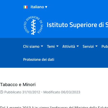
Salta al Contenuto
Salta al Footer
Istituto Superiore di 
Chi siamo
Temi
Attività
Servizi
Pub
Protezione dei dati
Eventi
Tabacco e Minori
Pubblicato 31/10/2012 -
Modificato 06/03/2023
Dal 1 maggio 2013 è in vigore l'ordinanza del Ministro della Salute 