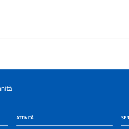
anità
ATTIVITÀ
SER