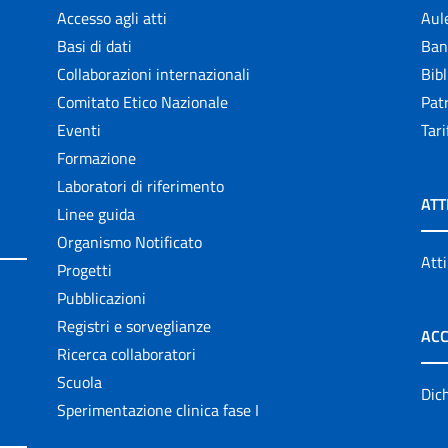
Accesso agli atti
Aul
Basi di dati
Ban
Collaborazioni internazionali
Bibl
Comitato Etico Nazionale
Patr
Eventi
Tari
Formazione
Laboratori di riferimento
ATT
Linee guida
Organismo Notificato
Atti
Progetti
Pubblicazioni
Registri e sorveglianze
ACC
Ricerca collaboratori
Scuola
Dich
Sperimentazione clinica fase I