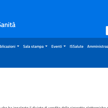
Sanità
blicazioni
Sala stampa
Eventi
ISSalute
Amministraz
che ha innalzato il divieto di vendita delle sigarette elettroniche 