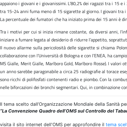
appaiono i giovani e i giovanissimi. L’80,2% dei ragazzi tra i 15 e
tra 15-24 anni fuma meno di 15 sigarette al giorno. I giovani tra i
La percentuale dei fumatori che ha iniziato prima dei 15 anni è d
Tra i motivi per cui si inizia rimane costante, da diversi anni, l’
iniziare a fumare legata al desiderio di ridurre l’appetito, soprattu
Il nuovo allarme sulla pericolosità delle sigarette si chiama Polon
collaborazione con l’Università di Bologna e con l’ENEA, ha campio
MS Gialle, Merit Gialle, Marlboro Gold, Marlboro Rosse). I valori o
un anno sarebbe paragonabile a circa 25 radiografie al torace esegui
sono ricchi di polifosfati contenenti radio e piombo. Con la combu
nelle biforcazioni dei bronchi segmentari. Qui, in combinazione con
Il tema scelto dall’Organizzazione Mondiale della Sanità pe
“La Convenzione Quadro dell’OMS sul Controllo del Taba
visita il sito internet dell'OMS per approfondire il
tema scel