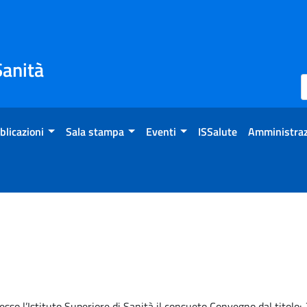
Sanità
blicazioni
Sala stampa
Eventi
ISSalute
Amministraz
sso l’Istituto Superiore di Sanità il consueto Convegno dal titolo: