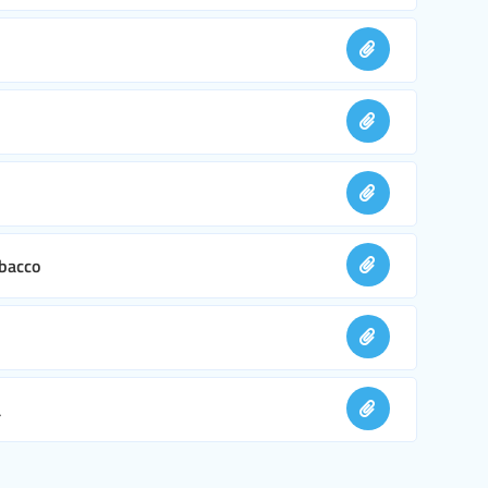
abacco
à