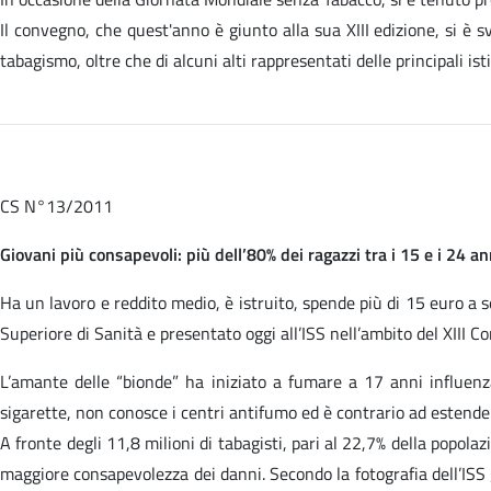
Il convegno, che quest'anno è giunto alla sua XIII edizione, si è s
tabagismo, oltre che di alcuni alti rappresentati delle principali ist
CS N°13/2011
Giovani più consapevoli: più dell’80% dei ragazzi tra i 15 e i 24 
Ha un lavoro e reddito medio, è istruito, spende più di 15 euro a set
Superiore di Sanità e presentato oggi all’ISS nell’ambito del XIII
L’amante delle “bionde” ha iniziato a fumare a 17 anni influe
sigarette, non conosce i centri antifumo ed è contrario ad estender
A fronte degli 11,8 milioni di tabagisti, pari al 22,7% della popola
maggiore consapevolezza dei danni. Secondo la fotografia dell’ISS