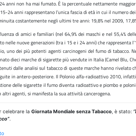
 i 24 anni non ha mai fumato. È la percentuale nettamente maggiore 
 15-24 anni rappresentano l’unica fascia di età in cui il numero dei
iminuita costantemente negli ultimi tre anni: 19,8% nel 2009, 17,
influenza di amici e familiari (nel 64,9% dei maschi e nel 55,4% de
tto nelle nuove generazioni (tra i 15 e i 24 anni) che rappresenta l’1
io, uno dei più potenti agenti carcinogeni del fumo di tabacco. Nel
nato dieci marche di sigarette più vendute in Italia (Camel Blu, C
ttenuti dalle analisi sul tabacco di queste marche hanno rivelato ch
te in antero-posteriore. Il Polonio alfa-radioattivo 2010, infatti, s
stione delle sigarette il fumo diventa radioattivo e piombo e polo
 altri agenti, si manifesta la sua attività cancerogena.
r celebrare la
Giornata Mondiale senza Tabacco
, è stato:
'
cco”
.
to