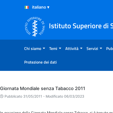
Salta al Contenuto
Salta al Footer
Istituto Superiore di 
Chi siamo
Temi
Attività
Servizi
Pub
Protezione dei dati
Eventi
Giornata Mondiale senza Tabacco 2011
Pubblicato 31/05/2011 -
Modificato 06/03/2023
In occasione della Giornata Mondiale senza Tabacco, si è tenuto pre