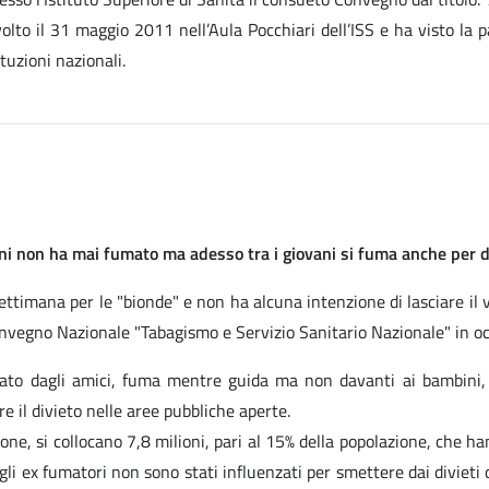
volto il 31 maggio 2011 nell’Aula Pocchiari dell’ISS e ha visto la 
ituzioni nazionali.
anni non ha mai fumato ma adesso tra i giovani si fuma anche per d
timana per le "bionde" e non ha alcuna intenzione di lasciare il vizi
 Convegno Nazionale "Tabagismo e Servizio Sanitario Nazionale" in o
nzato dagli amici, fuma mentre guida ma non davanti ai bambini
e il divieto nelle aree pubbliche aperte.
zione, si collocano 7,8 milioni, pari al 15% della popolazione, che 
 gli ex fumatori non sono stati influenzati per smettere dai divi