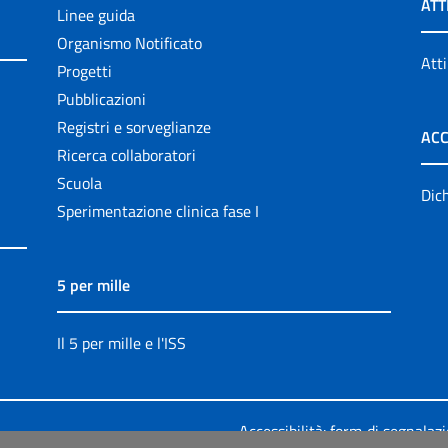
ATT
Linee guida
Organismo Notificato
Atti
Progetti
Pubblicazioni
Registri e sorveglianze
ACC
Ricerca collaboratori
Scuola
Dich
Sperimentazione clinica fase I
5 per mille
Il 5 per mille e l'ISS
Accessibilità: form di segnalaz