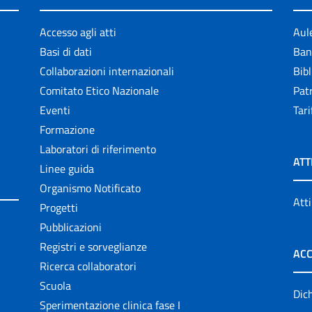
Accesso agli atti
Aul
Basi di dati
Ban
Collaborazioni internazionali
Bibl
Comitato Etico Nazionale
Patr
Eventi
Tari
Formazione
Laboratori di riferimento
ATT
Linee guida
Organismo Notificato
Atti
Progetti
Pubblicazioni
Registri e sorveglianze
ACC
Ricerca collaboratori
Scuola
Dich
Sperimentazione clinica fase I