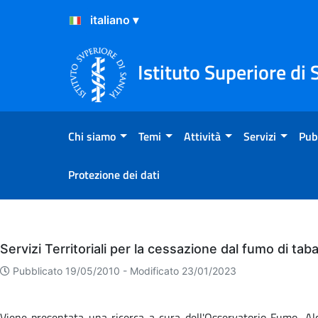
Salta al Contenuto
Salta al Footer
Istituto Superiore di 
Chi siamo
Temi
Attività
Servizi
Pub
Protezione dei dati
Eventi
Servizi Territoriali per la cessazione dal fumo di taba
Pubblicato 19/05/2010 -
Modificato 23/01/2023
Viene presentata una ricerca a cura dell'Osservatorio Fumo, Alco