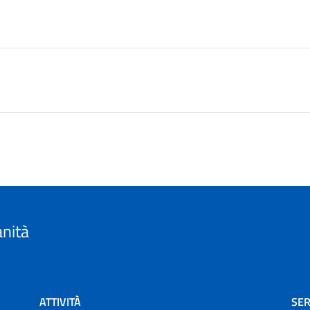
anità
ATTIVITÀ
SER