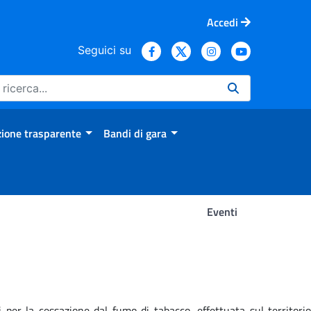
Accedi
Seguici su
ione trasparente
Bandi di gara
Eventi
 per la cessazione dal fumo di tabacco, effettuata sul territorio