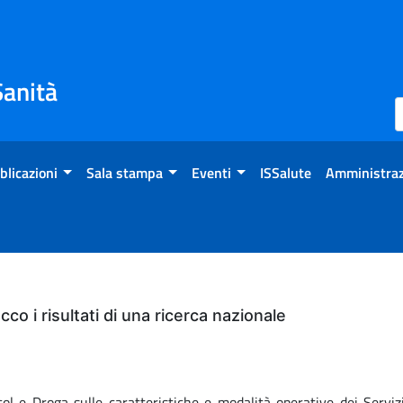
Sanità
blicazioni
Sala stampa
Eventi
ISSalute
Amministraz
cco i risultati di una ricerca nazionale
l e Droga sulle caratteristiche e modalità operative dei Servizi