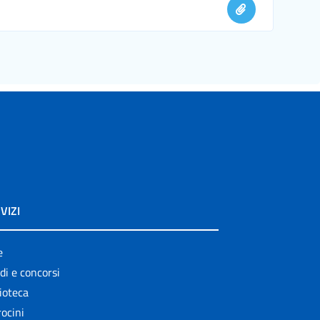
VIZI
e
di e concorsi
ioteca
ocini