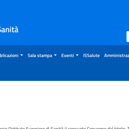
Sanità
blicazioni
Sala stampa
Eventi
ISSalute
Amministraz
so l’Istituto Superiore di Sanità il consueto Convegno dal titolo:
T