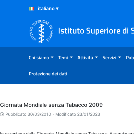
Salta al Contenuto
Salta al Footer
Istituto Superiore di 
Chi siamo
Temi
Attività
Servizi
Pub
Protezione dei dati
Eventi
Giornata Mondiale senza Tabacco 2009
Pubblicato 30/03/2010 -
Modificato 23/01/2023
In occasione della Giornata Mondiale senza Tabacco si è tenuto pres