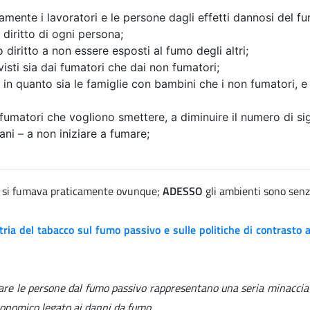
ente i lavoratori e le persone dagli effetti dannosi del f
n diritto di ogni persona;
ritto a non essere esposti al fumo degli altri;
isti sia dai fumatori che dai non fumatori;
n quanto sia le famiglie con bambini che i non fumatori, e s
fumatori che vogliono smettere, a diminuire il numero di si
ni – a non iniziare a fumare;
si fumava praticamente ovunque;
ADESSO
gli ambienti sono sen
stria del tabacco sul fumo passivo e sulle politiche di contrast
elare le persone dal fumo passivo rappresentano una seria minacci
economico legato ai danni da fumo.