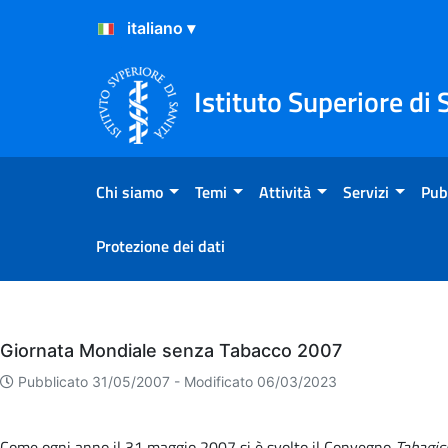
Salta al Contenuto
Salta al Footer
Istituto Superiore di 
Chi siamo
Temi
Attività
Servizi
Pub
Protezione dei dati
Eventi
Giornata Mondiale senza Tabacco 2007
Pubblicato 31/05/2007 -
Modificato 06/03/2023
Come ogni anno il 31 maggio 2007 si è svolto il Convegno
Tabagis