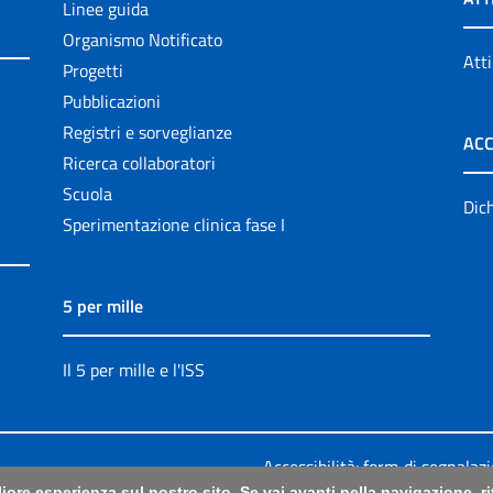
Linee guida
Organismo Notificato
Atti
Progetti
Pubblicazioni
Registri e sorveglianze
ACC
Ricerca collaboratori
Scuola
Dich
Sperimentazione clinica fase I
5 per mille
Il 5 per mille e l'ISS
Accessibilità: form di segnalaz
liore esperienza sul nostro sito. Se vai avanti nella navigazione, 