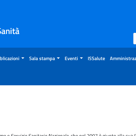
Sanità
blicazioni
Sala stampa
Eventi
ISSalute
Amministraz
mo e Servizio Sanitario Nazionale
, che nel 2007 è giunto alla sua I