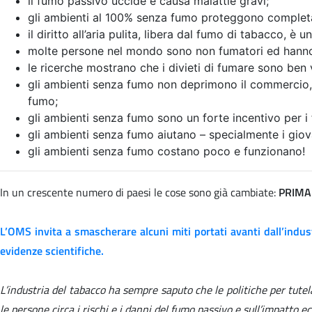
il fumo passivo uccide e causa malattie gravi;
gli ambienti al 100% senza fumo proteggono completam
il diritto all’aria pulita, libera dal fumo di tabacco, è u
molte persone nel mondo sono non fumatori ed hanno di
le ricerche mostrano che i divieti di fumare sono ben v
gli ambienti senza fumo non deprimono il commercio, i
fumo;
gli ambienti senza fumo sono un forte incentivo per i 
gli ambienti senza fumo aiutano – specialmente i giova
gli ambienti senza fumo costano poco e funzionano!
In un crescente numero di paesi le cose sono già cambiate:
PRIMA
L’OMS invita a smascherare alcuni
miti
portati avanti dall’indu
evidenze scientifiche.
L’industria del tabacco ha sempre saputo che le politiche per tut
le persone circa i rischi e i danni del fumo passivo e sull’impatto 