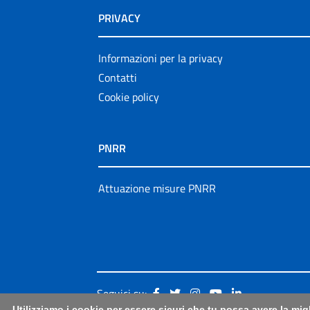
PRIVACY
Informazioni per la privacy
Contatti
Cookie policy
PNRR
Attuazione misure PNRR
Seguici su:
Utilizziamo i cookie per essere sicuri che tu possa avere la mig