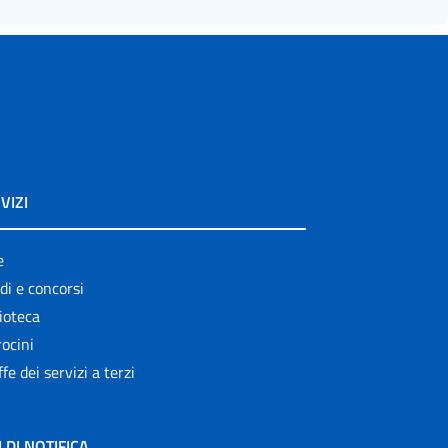
VIZI
e
di e concorsi
ioteca
ocini
ffe dei servizi a terzi
I DI NOTIFICA