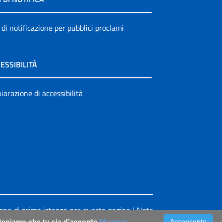
 di notificazione per pubblici proclami
ESSIBILITÀ
iarazione di accessibilità
ione di prima istanza per questa pagina
|
Note
riteniamo che tu sia d’accordo
Maggiori
Acconsento