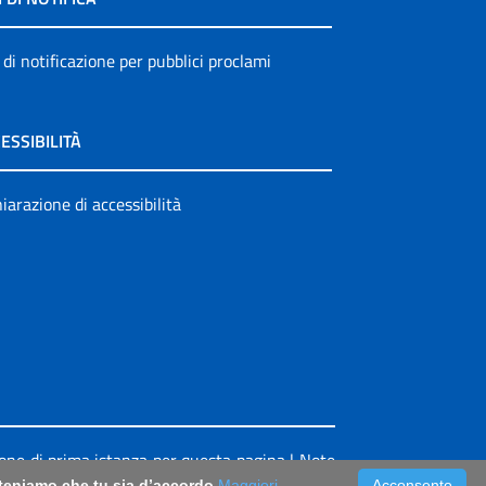
 di notificazione per pubblici proclami
ESSIBILITÀ
iarazione di accessibilità
ione di prima istanza per questa pagina
|
Note
riteniamo che tu sia d’accordo
Maggiori
Acconsento