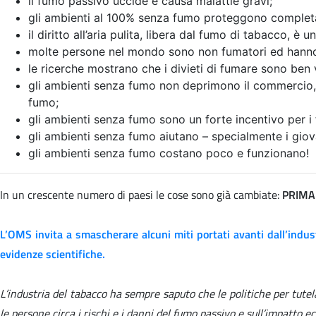
il fumo passivo uccide e causa malattie gravi;
gli ambienti al 100% senza fumo proteggono completam
il diritto all’aria pulita, libera dal fumo di tabacco, è u
molte persone nel mondo sono non fumatori ed hanno di
le ricerche mostrano che i divieti di fumare sono ben v
gli ambienti senza fumo non deprimono il commercio, i
fumo;
gli ambienti senza fumo sono un forte incentivo per i 
gli ambienti senza fumo aiutano – specialmente i giova
gli ambienti senza fumo costano poco e funzionano!
In un crescente numero di paesi le cose sono già cambiate:
PRIMA
L’OMS invita a smascherare alcuni
miti
portati avanti dall’indu
evidenze scientifiche.
L’industria del tabacco ha sempre saputo che le politiche per tut
le persone circa i rischi e i danni del fumo passivo e sull’impatto 