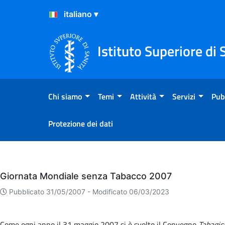
Salta al Contenuto
Salta al Footer
Istituto Superiore di 
Chi siamo
Temi
Attività
Servizi
Pub
Protezione dei dati
Eventi
Giornata Mondiale senza Tabacco 2007
Pubblicato 31/05/2007 -
Modificato 06/03/2023
Come ogni anno il 31 maggio 2007 si è svolto il Convegno
Tabagis