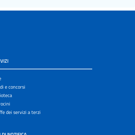
VIZI
e
di e concorsi
ioteca
ocini
ffe dei servizi a terzi
I DI NOTIFICA