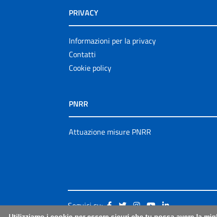
PRIVACY
Informazioni per la privacy
Contatti
Cookie policy
PNRR
Attuazione misure PNRR
Seguici su:
Utilizziamo i cookie per essere sicuri che tu possa avere la mig