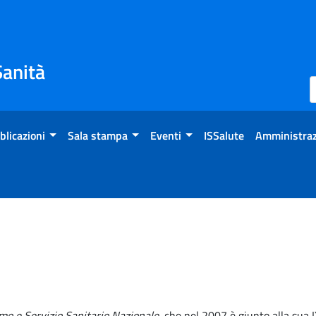
Sanità
blicazioni
Sala stampa
Eventi
ISSalute
Amministraz
mo e Servizio Sanitario Nazionale
, che nel 2007 è giunto alla sua I