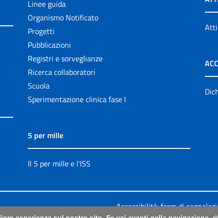
Linee guida
Organismo Notificato
Atti
Progetti
Pubblicazioni
Registri e sorveglianze
ACC
Ricerca collaboratori
Scuola
Dich
Sperimentazione clinica fase I
5 per mille
Il 5 per mille e l'ISS
Accessibilità: form di segnalaz
liore esperienza sul nostro sito. Se vai avanti nella navigazione, 