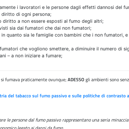
ente i lavoratori e le persone dagli effetti dannosi del f
n diritto di ogni persona;
ritto a non essere esposti al fumo degli altri;
isti sia dai fumatori che dai non fumatori;
n quanto sia le famiglie con bambini che i non fumatori, e s
fumatori che vogliono smettere, a diminuire il numero di si
ni – a non iniziare a fumare;
si fumava praticamente ovunque;
ADESSO
gli ambienti sono sen
stria del tabacco sul fumo passivo e sulle politiche di contrast
elare le persone dal fumo passivo rappresentano una seria minacci
economico legato ai danni da fumo.