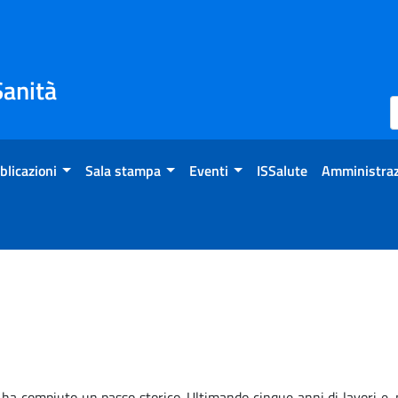
Sanità
blicazioni
Sala stampa
Eventi
ISSalute
Amministraz
a compiuto un passo storico. Ultimando cinque anni di lavori e, m