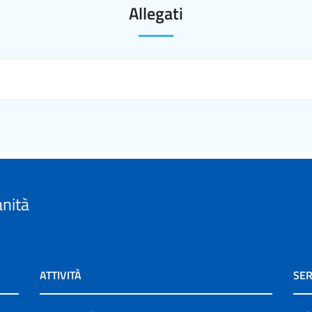
Allegati
anità
ATTIVITÀ
SER