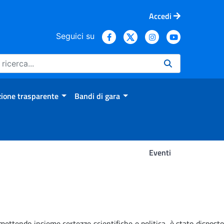
Accedi
Seguici su
ione trasparente
Bandi di gara
Eventi
ettendo insieme certezze scientifiche e politica, è stato disposto