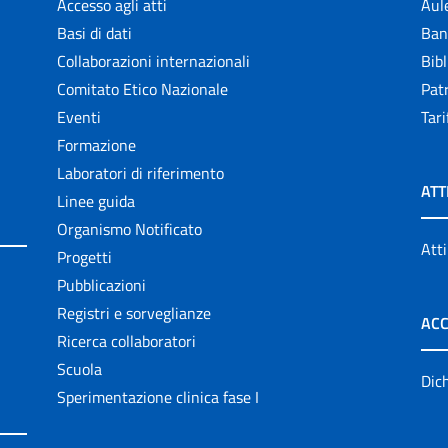
Accesso agli atti
Aul
Basi di dati
Ban
Collaborazioni internazionali
Bibl
Comitato Etico Nazionale
Patr
Eventi
Tari
Formazione
Laboratori di riferimento
ATT
Linee guida
Organismo Notificato
Atti
Progetti
Pubblicazioni
Registri e sorveglianze
ACC
Ricerca collaboratori
Scuola
Dich
Sperimentazione clinica fase I