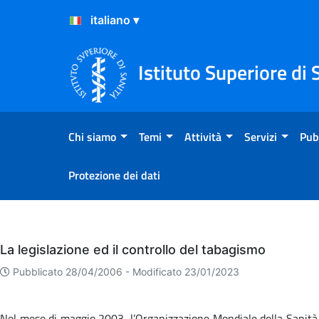
Salta al Contenuto
Salta al Footer
Istituto Superiore di 
Chi siamo
Temi
Attività
Servizi
Pub
Protezione dei dati
Eventi
La legislazione ed il controllo del tabagismo
Pubblicato 28/04/2006 -
Modificato 23/01/2023
Nel mese di maggio 2003, l’Organizzazione Mondiale della Sanità h