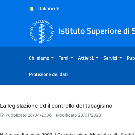
Salta al Contenuto
Salta al Footer
Istituto Superiore di 
Chi siamo
Temi
Attività
Servizi
Pub
Protezione dei dati
Eventi
La legislazione ed il controllo del tabagismo
Pubblicato 28/04/2006 -
Modificato 23/01/2023
Nel mese di maggio 2003, l’Organizzazione Mondiale della Sanità h