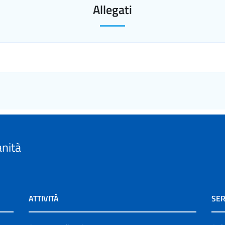
Allegati
anità
ATTIVITÀ
SER