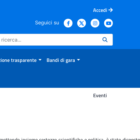
Accedi
Seguici su
ione trasparente
Bandi di gara
Eventi
ettendo insieme certezze scientifiche e politica, è stato disposto