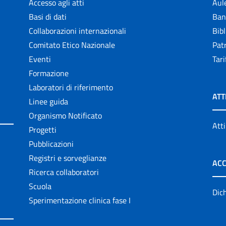
Accesso agli atti
Aul
Basi di dati
Ban
Collaborazioni internazionali
Bibl
Comitato Etico Nazionale
Patr
Eventi
Tari
Formazione
Laboratori di riferimento
ATT
Linee guida
Organismo Notificato
Atti
Progetti
Pubblicazioni
Registri e sorveglianze
ACC
Ricerca collaboratori
Scuola
Dich
Sperimentazione clinica fase I