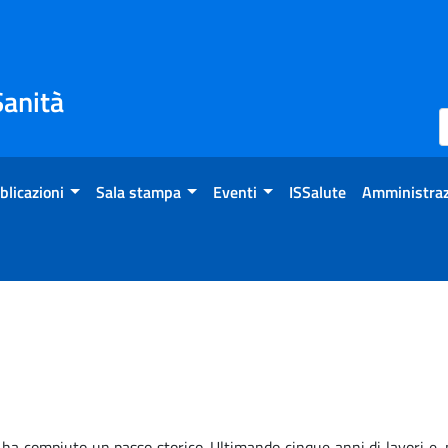
Sanità
blicazioni
Sala stampa
Eventi
ISSalute
Amministraz
a compiuto un passo storico. Ultimando cinque anni di lavori e, m