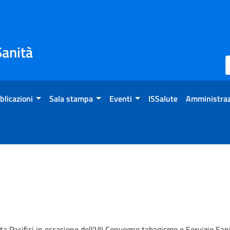
Sanità
blicazioni
Sala stampa
Eventi
ISSalute
Amministraz
ta Pacifici in occasione dell'VII Convegno tabagismo e Servizio Sa