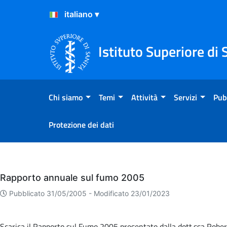
Salta al Contenuto
Salta al Footer
Istituto Superiore di 
Chi siamo
Temi
Attività
Servizi
Pub
Protezione dei dati
Eventi
Rapporto annuale sul fumo 2005
Pubblicato 31/05/2005 -
Modificato 23/01/2023
Scarica il Rapporto sul Fumo 2005 presentato dalla dott.ssa Rober