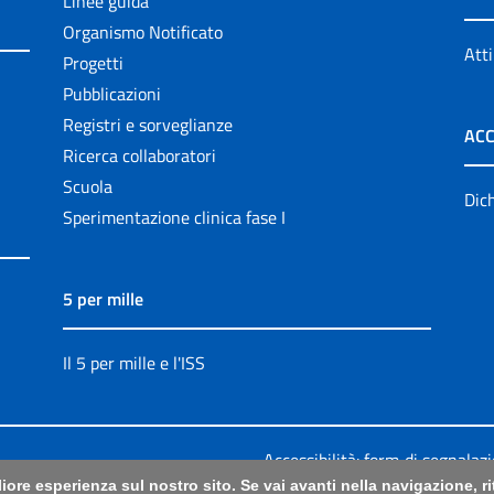
Linee guida
Organismo Notificato
Atti
Progetti
Pubblicazioni
Registri e sorveglianze
ACC
Ricerca collaboratori
Scuola
Dich
Sperimentazione clinica fase I
5 per mille
Il 5 per mille e l'ISS
Accessibilità: form di segnalaz
liore esperienza sul nostro sito. Se vai avanti nella navigazione, 
Legali
|
Sitemap