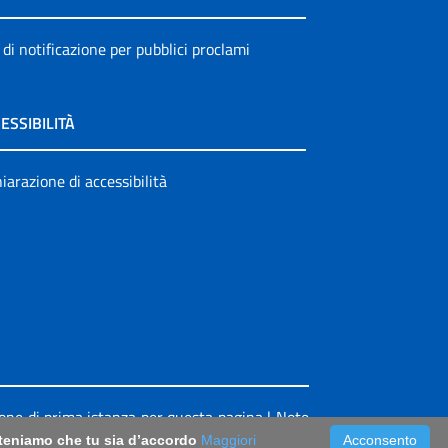
 di notificazione per pubblici proclami
ESSIBILITÀ
iarazione di accessibilità
ione di prima istanza per questa pagina
|
Note
riteniamo che tu sia d’accordo
Maggiori
Acconsento