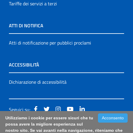
Tariffe dei servizi a terzi
ATTI DI NOTIFICA
Atti di notificazione per pubblici proclami
ACCESSIBILITÀ
Dichiarazione di accessibilità
Seguici su:
Utilizziamo i cookie per essere sicuri che tu
Acconsento
Accessibilità: form di segnalazione di prima istanza per
possa avere la migliore esperienza sul
nostro sito. Se vai avanti nella navigazione, riteniamo che
questa pagina
|
Note Legali
|
Sitemap