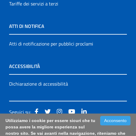
Tariffe dei servizi a terzi
ATTI DI NOTIFICA
Atti di notificazione per pubblici proclami
ACCESSIBILITÀ
Dichiarazione di accessibilità
Seguici su:
Utilizziamo i cookie per essere sicuri che tu
Acconsento
Accessibilità: form di segnalazione di prima istanza per
possa avere la migliore esperienza sul
nostro sito. Se vai avanti nella navigazione, riteniamo che
questa pagina
|
Note Legali
|
Sitemap