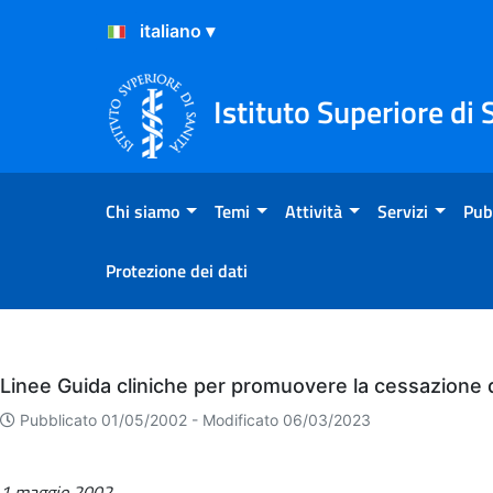
Salta al Contenuto
Salta al Footer
Istituto Superiore di 
Chi siamo
Temi
Attività
Servizi
Pub
Protezione dei dati
Eventi
Linee Guida cliniche per promuovere la cessazione d
Pubblicato 01/05/2002 -
Modificato 06/03/2023
1 maggio 2002