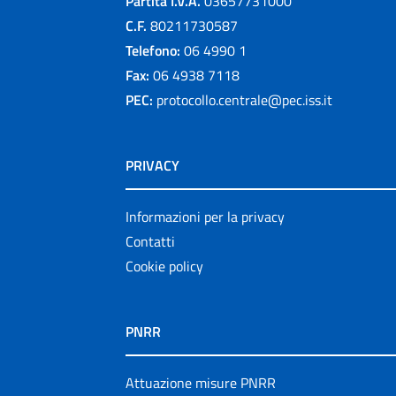
Partita I.V.A.
03657731000
C.F.
80211730587
Telefono:
06 4990 1
Fax:
06 4938 7118
PEC:
protocollo.centrale@pec.iss.it
PRIVACY
Informazioni per la privacy
Contatti
Cookie policy
PNRR
Attuazione misure PNRR