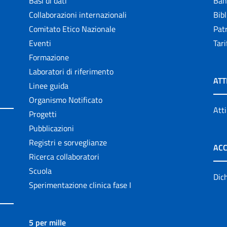
Basi di dati
Ban
Collaborazioni internazionali
Bibl
Comitato Etico Nazionale
Patr
Eventi
Tari
Formazione
Laboratori di riferimento
ATT
Linee guida
Organismo Notificato
Atti
Progetti
Pubblicazioni
Registri e sorveglianze
ACC
Ricerca collaboratori
Scuola
Dich
Sperimentazione clinica fase I
5 per mille