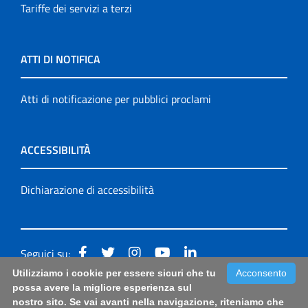
Tariffe dei servizi a terzi
ATTI DI NOTIFICA
Atti di notificazione per pubblici proclami
ACCESSIBILITÀ
Dichiarazione di accessibilità
Seguici su:
Utilizziamo i cookie per essere sicuri che tu
Acconsento
Accessibilità: form di segnalazione di prima istanza per
possa avere la migliore esperienza sul
nostro sito. Se vai avanti nella navigazione, riteniamo che
questa pagina
|
Note Legali
|
Sitemap