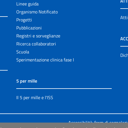
ATT
Linee guida
Organismo Notificato
Atti
Progetti
Pubblicazioni
Registri e sorveglianze
ACC
Ricerca collaboratori
Scuola
Dich
Sperimentazione clinica fase I
5 per mille
Il 5 per mille e l'ISS
Accessibilità: form di segnalaz