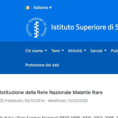
Salta al Contenuto
Salta al Footer
Istituto Superiore di 
Chi siamo
Temi
Attività
Servizi
Pub
Protezione dei dati
Eventi
Istituzione della Rete Nazionale Malattie Rare
Pubblicato 30/10/2014 -
Modificato 10/02/2020
In Italia i Piani Sanitari Nazionali (PSN) 1998-2000, 2003-2005, 20