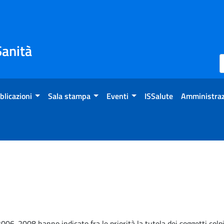
Sanità
blicazioni
Sala stampa
Eventi
ISSalute
Amministraz
06-2008 hanno indicato fra le priorità la tutela dei soggetti colpi