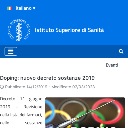
Istituto Superiore di Sanità
Eventi
Eventi
Doping: nuovo decreto sostanze 2019
Pubblicato 14/12/2019 -
Modificato 02/03/2023
Decreto 11 giugno
2019 – Revisione
della lista dei farmaci,
delle sostanze