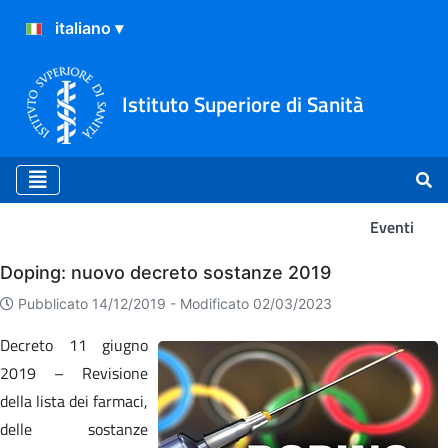
Istituto Superiore di Sanità
Eventi
Eventi
Doping: nuovo decreto sostanze 2019
Pubblicato 14/12/2019 -
Modificato 02/03/2023
Decreto 11 giugno
2019 – Revisione
della lista dei farmaci,
delle sostanze