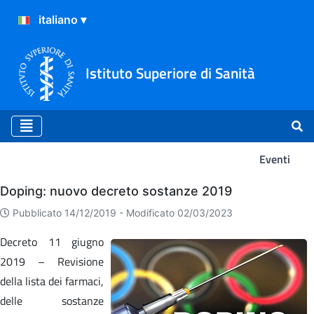
Istituto Superiore di Sanità
Eventi
Eventi
Doping: nuovo decreto sostanze 2019
Pubblicato 14/12/2019 -
Modificato 02/03/2023
Decreto 11 giugno
2019 – Revisione
della lista dei farmaci,
delle sostanze