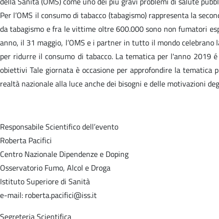
della Sanità (OMS) come uno dei più gravi problemi di salute pubbl
Per l’OMS il consumo di tabacco (tabagismo) rappresenta la seconda
da tabagismo e fra le vittime oltre 600.000 sono non fumatori esp
anno, il 31 maggio, l’OMS e i partner in tutto il mondo celebrano l
per ridurre il consumo di tabacco. La tematica per l'anno 2019 é 
obiettivi Tale giornata è occasione per approfondire la tematica
realtà nazionale alla luce anche dei bisogni e delle motivazioni deg
Responsabile Scientifico dell’evento
Roberta Pacifici
Centro Nazionale Dipendenze e Doping
Osservatorio Fumo, Alcol e Droga
Istituto Superiore di Sanità
e-mail: roberta.pacifici@iss.it
Segreteria Scientifica