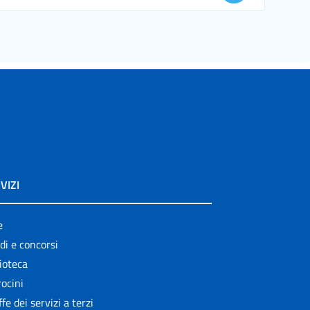
VIZI
e
di e concorsi
ioteca
ocini
ffe dei servizi a terzi