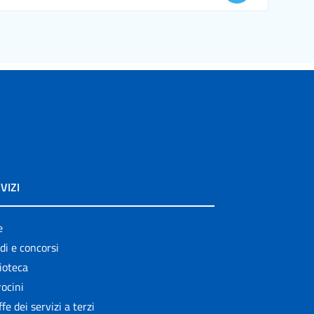
VIZI
e
di e concorsi
ioteca
ocini
ffe dei servizi a terzi