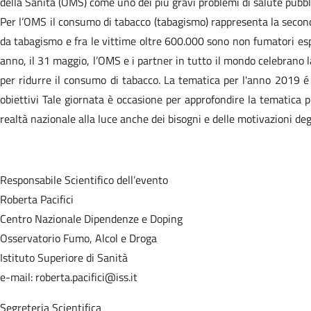
della Sanità (OMS) come uno dei più gravi problemi di salute pubbl
Per l’OMS il consumo di tabacco (tabagismo) rappresenta la seconda
da tabagismo e fra le vittime oltre 600.000 sono non fumatori esp
anno, il 31 maggio, l’OMS e i partner in tutto il mondo celebrano l
per ridurre il consumo di tabacco. La tematica per l'anno 2019 é 
obiettivi Tale giornata è occasione per approfondire la tematica
realtà nazionale alla luce anche dei bisogni e delle motivazioni deg
Responsabile Scientifico dell’evento
Roberta Pacifici
Centro Nazionale Dipendenze e Doping
Osservatorio Fumo, Alcol e Droga
Istituto Superiore di Sanità
e-mail: roberta.pacifici@iss.it
Segreteria Scientifica