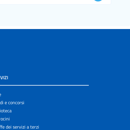
VIZI
e
di e concorsi
ioteca
ocini
ffe dei servizi a terzi