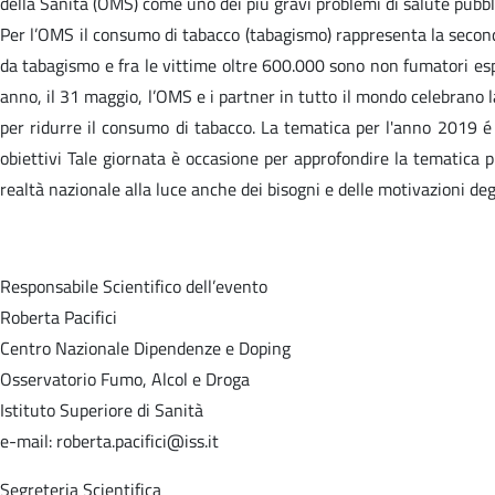
della Sanità (OMS) come uno dei più gravi problemi di salute pubbl
Per l’OMS il consumo di tabacco (tabagismo) rappresenta la seconda
da tabagismo e fra le vittime oltre 600.000 sono non fumatori esp
anno, il 31 maggio, l’OMS e i partner in tutto il mondo celebrano l
per ridurre il consumo di tabacco. La tematica per l'anno 2019 é 
obiettivi Tale giornata è occasione per approfondire la tematica
realtà nazionale alla luce anche dei bisogni e delle motivazioni deg
Responsabile Scientifico dell’evento
Roberta Pacifici
Centro Nazionale Dipendenze e Doping
Osservatorio Fumo, Alcol e Droga
Istituto Superiore di Sanità
e-mail: roberta.pacifici@iss.it
Segreteria Scientifica