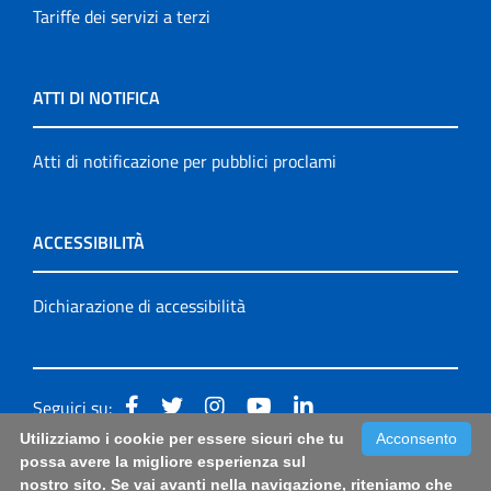
Tariffe dei servizi a terzi
ATTI DI NOTIFICA
Atti di notificazione per pubblici proclami
ACCESSIBILITÀ
Dichiarazione di accessibilità
Seguici su:
Utilizziamo i cookie per essere sicuri che tu
Acconsento
Accessibilità: form di segnalazione di prima istanza per
possa avere la migliore esperienza sul
nostro sito. Se vai avanti nella navigazione, riteniamo che
questa pagina
|
Note Legali
|
Sitemap