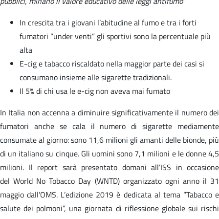
pubblici, minano il valore educativo delle leggi antifumo
”
In crescita tra i giovani l’abitudine al fumo e tra i forti
fumatori “under venti” gli sportivi sono la percentuale più
alta
E-cig e tabacco riscaldato nella maggior parte dei casi si
consumano insieme alle sigarette tradizionali.
Il 5% di chi usa le e-cig non aveva mai fumato
In Italia non accenna a diminuire significativamente il numero dei
fumatori anche se cala il numero di sigarette mediamente
consumate al giorno: sono 11,6 milioni gli amanti delle bionde, più
di un italiano su cinque. Gli uomini sono 7,1 milioni e le donne 4,5
milioni. Il report sarà presentato domani all’ISS in occasione
del World No Tobacco Day (WNTD) organizzato ogni anno il 31
maggio dall’OMS. L’edizione 2019 è dedicata al tema “Tabacco e
salute dei polmoni”, una giornata di riflessione globale sui rischi