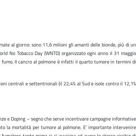
te al giorno: sono 11,6 milioni gli amanti delle bionde, più di un
l World No Tobacco Day (WNTD) organizzato ogni anno il 31 maggio
 fumo. Il cancro al polmone è infatti il quarto tumore in termini di
ni centrali e settentrionali (il 22,4% al Sud e isole contro il 12,1%
ndenze e Doping – segno che serve incentivare campagne informative
nto la mortalità per tumore al polmone. E’ importante intervenire
fumatore tanto prima ci si avvicina ad avere lo stesso rischio di