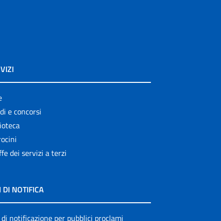
VIZI
e
di e concorsi
ioteca
ocini
ffe dei servizi a terzi
I DI NOTIFICA
 di notificazione per pubblici proclami