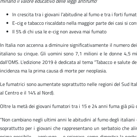
minano il valore educativo delle leggi antifumo
”
In crescita tra i giovani l’abitudine al fumo e tra i forti fuma
E-cig e tabacco riscaldato nella maggior parte dei casi si co
Il 5% di chi usa le e-cig non aveva mai fumato
In Italia non accenna a diminuire significativamente il numero de
italiano su cinque. Gli uomini sono 7,1 milioni e le donne 4,5 m
dall’OMS. L’edizione 2019 è dedicata al tema “Tabacco e salute dei p
incidenza ma la prima causa di morte per neoplasia.
Le fumatrici sono aumentate soprattutto nelle regioni del Sud Italia
al Centro e il 14% al Nord).
Oltre la metà dei giovani fumatori tra i 15 e 24 anni fuma già più di
“Non cambiano negli ultimi anni le abitudini al fumo degli italia
soprattutto per i giovani che rappresentano un serbatoio che ali
prima possibile – aggiunge – e spiegare, come dimostra la nostra