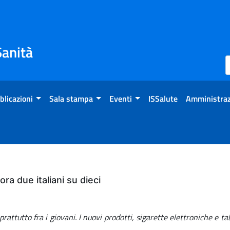
Sanità
blicazioni
Sala stampa
Eventi
ISSalute
Amministraz
a due italiani su dieci
ttutto fra i giovani. I nuovi prodotti, sigarette elettroniche e taba