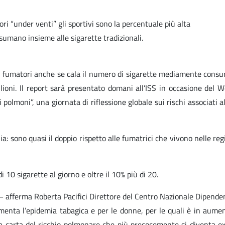
tori “under venti” gli sportivi sono la percentuale più alta
nsumano insieme alle sigarette tradizionali.
i fumatori anche se cala il numero di sigarette mediamente consuma
ilioni. Il report sarà presentato domani all’ISS in occasione de
olmoni”, una giornata di riflessione globale sui rischi associati al
: sono quasi il doppio rispetto alle fumatrici che vivono nelle regio
 10 sigarette al giorno e oltre il 10% più di 20.
ni – afferma Roberta Pacifici Direttore del Centro Nazionale Dipe
menta l’epidemia tabagica e per le donne, per le quali è in aume
 carta del rischio polmonare che più precocemente si diventa ex 