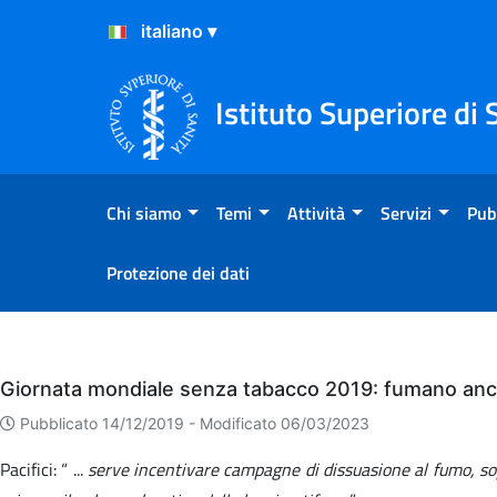
Salta al Contenuto
Salta al Footer
Istituto Superiore di 
Chi siamo
Temi
Attività
Servizi
Pub
Protezione dei dati
Eventi
Giornata mondiale senza tabacco 2019: fumano ancor
Pubblicato 14/12/2019 -
Modificato 06/03/2023
Pacifici: “ ...
serve incentivare campagne di dissuasione al fumo, sopra