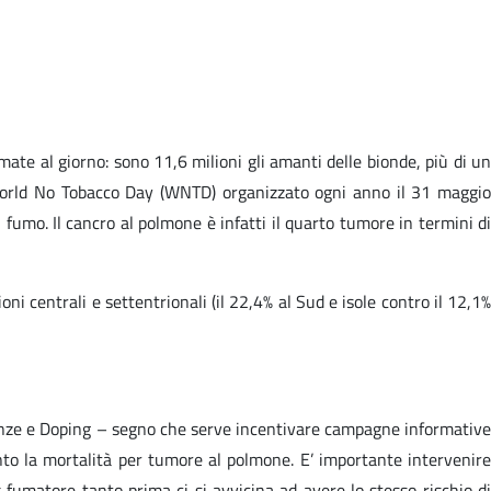
te al giorno: sono 11,6 milioni gli amanti delle bionde, più di un
l World No Tobacco Day (WNTD) organizzato ogni anno il 31 maggio
 fumo. Il cancro al polmone è infatti il quarto tumore in termini di
ni centrali e settentrionali (il 22,4% al Sud e isole contro il 12,1%
ndenze e Doping – segno che serve incentivare campagne informative
nto la mortalità per tumore al polmone. E’ importante intervenire
fumatore tanto prima ci si avvicina ad avere lo stesso rischio di