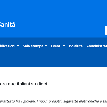
Sanità
blicazioni
Sala stampa
Eventi
ISSalute
Amministraz
a due italiani su dieci
ttutto fra i giovani. I nuovi prodotti, sigarette elettroniche e taba