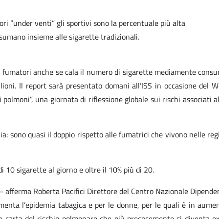
tori “under venti” gli sportivi sono la percentuale più alta
nsumano insieme alle sigarette tradizionali.
i fumatori anche se cala il numero di sigarette mediamente consuma
ilioni. Il report sarà presentato domani all’ISS in occasione de
olmoni”, una giornata di riflessione globale sui rischi associati al
: sono quasi il doppio rispetto alle fumatrici che vivono nelle regio
 10 sigarette al giorno e oltre il 10% più di 20.
ni – afferma Roberta Pacifici Direttore del Centro Nazionale Dipe
menta l’epidemia tabagica e per le donne, per le quali è in aume
 carta del rischio polmonare che più precocemente si diventa ex 