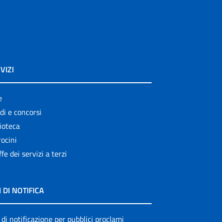
VIZI
e
di e concorsi
ioteca
ocini
ffe dei servizi a terzi
I DI NOTIFICA
 di notificazione per pubblici proclami