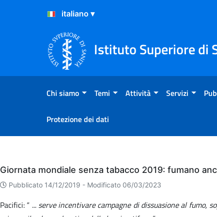
Salta al Contenuto
Salta al Footer
Istituto Superiore di 
Chi siamo
Temi
Attività
Servizi
Pub
Protezione dei dati
Eventi
Giornata mondiale senza tabacco 2019: fumano ancor
Pubblicato 14/12/2019 -
Modificato 06/03/2023
Pacifici: “ ...
serve incentivare campagne di dissuasione al fumo, sopra