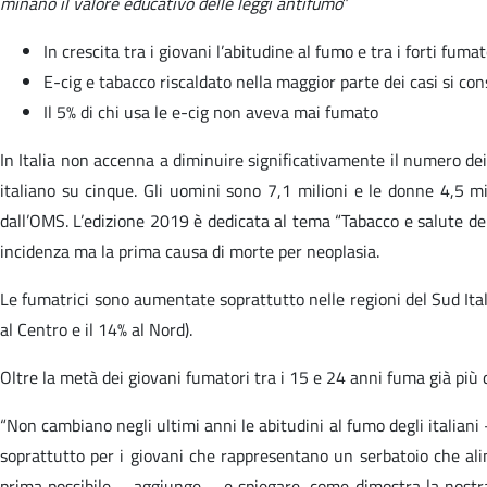
minano il valore educativo delle leggi antifumo
”
In crescita tra i giovani l’abitudine al fumo e tra i forti fuma
E-cig e tabacco riscaldato nella maggior parte dei casi si co
Il 5% di chi usa le e-cig non aveva mai fumato
In Italia non accenna a diminuire significativamente il numero de
italiano su cinque. Gli uomini sono 7,1 milioni e le donne 4,5 m
dall’OMS. L’edizione 2019 è dedicata al tema “Tabacco e salute dei p
incidenza ma la prima causa di morte per neoplasia.
Le fumatrici sono aumentate soprattutto nelle regioni del Sud Italia
al Centro e il 14% al Nord).
Oltre la metà dei giovani fumatori tra i 15 e 24 anni fuma già più di
“Non cambiano negli ultimi anni le abitudini al fumo degli italia
soprattutto per i giovani che rappresentano un serbatoio che ali
prima possibile – aggiunge – e spiegare, come dimostra la nostra