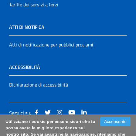
Tariffe dei servizi a terzi
ATTI DI NOTIFICA
Atti di notificazione per pubblici proclami
ACCESSIBILITÀ
Dichiarazione di accessibilità
Seguici su:
Utilizziamo i cookie per essere sicuri che tu
Acconsento
Accessibilità: form di segnalazione di prima istanza per
possa avere la migliore esperienza sul
nostro sito. Se vai avanti nella navigazione, riteniamo che
questa pagina
|
Note Legali
|
Sitemap