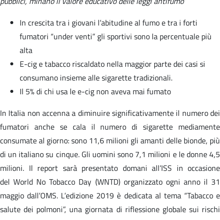
pubblici, minano il valore educativo delle leggi antifumo
”
In crescita tra i giovani l’abitudine al fumo e tra i forti
fumatori “under venti” gli sportivi sono la percentuale più
alta
E-cig e tabacco riscaldato nella maggior parte dei casi si
consumano insieme alle sigarette tradizionali.
Il 5% di chi usa le e-cig non aveva mai fumato
In Italia non accenna a diminuire significativamente il numero dei
fumatori anche se cala il numero di sigarette mediamente
consumate al giorno: sono 11,6 milioni gli amanti delle bionde, più
di un italiano su cinque. Gli uomini sono 7,1 milioni e le donne 4,5
milioni. Il report sarà presentato domani all’ISS in occasione
del World No Tobacco Day (WNTD) organizzato ogni anno il 31
maggio dall’OMS. L’edizione 2019 è dedicata al tema “Tabacco e
salute dei polmoni”, una giornata di riflessione globale sui rischi