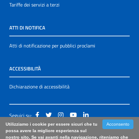
Tariffe dei servizi a terzi
ATTI DI NOTIFICA
Atti di notificazione per pubblici proclami
ACCESSIBILITÀ
Dichiarazione di accessibilità
Seguici su:
Utilizziamo i cookie per essere sicuri che tu
Acconsento
Accessibilità: form di segnalazione di prima istanza per
possa avere la migliore esperienza sul
nostro sito. Se vai avanti nella navigazione, riteniamo che
questa pagina
|
Note Legali
|
Sitemap