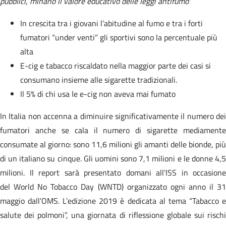
pubblici, minano il valore educativo delle leggi antifumo
”
In crescita tra i giovani l’abitudine al fumo e tra i forti
fumatori “under venti” gli sportivi sono la percentuale più
alta
E-cig e tabacco riscaldato nella maggior parte dei casi si
consumano insieme alle sigarette tradizionali.
Il 5% di chi usa le e-cig non aveva mai fumato
In Italia non accenna a diminuire significativamente il numero dei
fumatori anche se cala il numero di sigarette mediamente
consumate al giorno: sono 11,6 milioni gli amanti delle bionde, più
di un italiano su cinque. Gli uomini sono 7,1 milioni e le donne 4,5
milioni. Il report sarà presentato domani all’ISS in occasione
del World No Tobacco Day (WNTD) organizzato ogni anno il 31
maggio dall’OMS. L’edizione 2019 è dedicata al tema “Tabacco e
salute dei polmoni”, una giornata di riflessione globale sui rischi