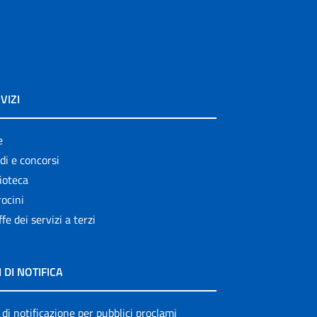
VIZI
e
di e concorsi
ioteca
ocini
ffe dei servizi a terzi
I DI NOTIFICA
 di notificazione per pubblici proclami