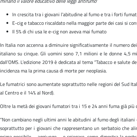
minano il valore educativo delle leggi antifumo
”
In crescita tra i giovani l’abitudine al fumo e tra i forti fuma
E-cig e tabacco riscaldato nella maggior parte dei casi si co
Il 5% di chi usa le e-cig non aveva mai fumato
In Italia non accenna a diminuire significativamente il numero de
italiano su cinque. Gli uomini sono 7,1 milioni e le donne 4,5 m
dall’OMS. L’edizione 2019 è dedicata al tema “Tabacco e salute dei p
incidenza ma la prima causa di morte per neoplasia.
Le fumatrici sono aumentate soprattutto nelle regioni del Sud Italia
al Centro e il 14% al Nord).
Oltre la metà dei giovani fumatori tra i 15 e 24 anni fuma già più di
“Non cambiano negli ultimi anni le abitudini al fumo degli italia
soprattutto per i giovani che rappresentano un serbatoio che ali
prima possibile – aggiunge – e spiegare, come dimostra la nostra