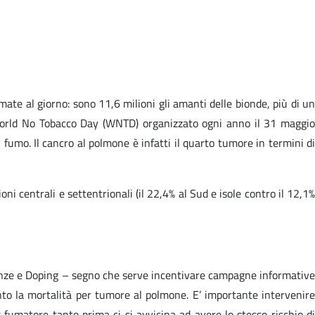
te al giorno: sono 11,6 milioni gli amanti delle bionde, più di un
l World No Tobacco Day (WNTD) organizzato ogni anno il 31 maggio
 fumo. Il cancro al polmone è infatti il quarto tumore in termini di
ni centrali e settentrionali (il 22,4% al Sud e isole contro il 12,1%
ndenze e Doping – segno che serve incentivare campagne informative
nto la mortalità per tumore al polmone. E’ importante intervenire
fumatore tanto prima ci si avvicina ad avere lo stesso rischio di