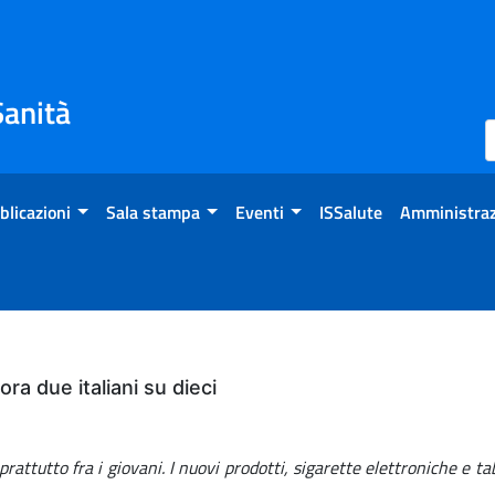
Sanità
blicazioni
Sala stampa
Eventi
ISSalute
Amministraz
a due italiani su dieci
ttutto fra i giovani. I nuovi prodotti, sigarette elettroniche e taba