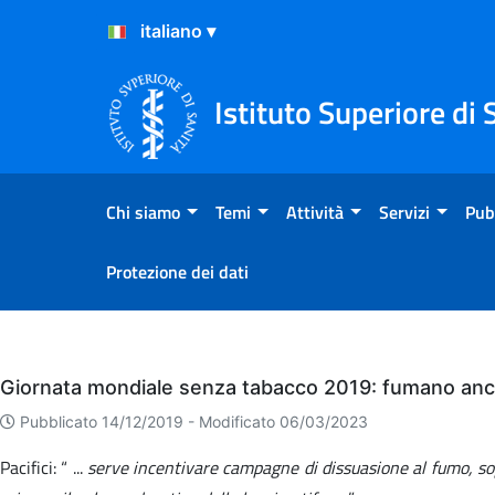
Salta al Contenuto
Salta al Footer
Istituto Superiore di 
Chi siamo
Temi
Attività
Servizi
Pub
Protezione dei dati
Eventi
Giornata mondiale senza tabacco 2019: fumano ancor
Pubblicato 14/12/2019 -
Modificato 06/03/2023
Pacifici: “ ...
serve incentivare campagne di dissuasione al fumo, sopra