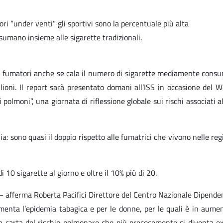
tori “under venti” gli sportivi sono la percentuale più alta
nsumano insieme alle sigarette tradizionali.
i fumatori anche se cala il numero di sigarette mediamente consuma
ilioni. Il report sarà presentato domani all’ISS in occasione de
olmoni”, una giornata di riflessione globale sui rischi associati al
: sono quasi il doppio rispetto alle fumatrici che vivono nelle regio
 10 sigarette al giorno e oltre il 10% più di 20.
ni – afferma Roberta Pacifici Direttore del Centro Nazionale Dipe
menta l’epidemia tabagica e per le donne, per le quali è in aume
 carta del rischio polmonare che più precocemente si diventa ex 