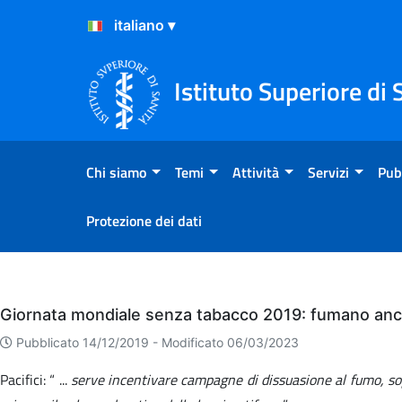
Salta al Contenuto
Salta al Footer
Istituto Superiore di 
Chi siamo
Temi
Attività
Servizi
Pub
Protezione dei dati
Eventi
Giornata mondiale senza tabacco 2019: fumano ancor
Pubblicato 14/12/2019 -
Modificato 06/03/2023
Pacifici: “ ...
serve incentivare campagne di dissuasione al fumo, sopra