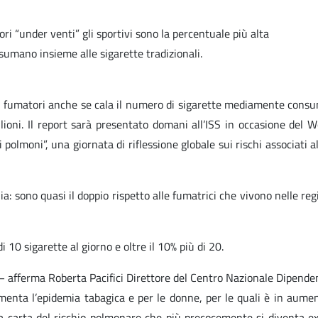
tori “under venti” gli sportivi sono la percentuale più alta
nsumano insieme alle sigarette tradizionali.
i fumatori anche se cala il numero di sigarette mediamente consuma
ilioni. Il report sarà presentato domani all’ISS in occasione de
olmoni”, una giornata di riflessione globale sui rischi associati al
: sono quasi il doppio rispetto alle fumatrici che vivono nelle regio
 10 sigarette al giorno e oltre il 10% più di 20.
ni – afferma Roberta Pacifici Direttore del Centro Nazionale Dipe
menta l’epidemia tabagica e per le donne, per le quali è in aume
 carta del rischio polmonare che più precocemente si diventa ex 