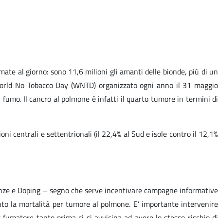
te al giorno: sono 11,6 milioni gli amanti delle bionde, più di un
l World No Tobacco Day (WNTD) organizzato ogni anno il 31 maggio
 fumo. Il cancro al polmone è infatti il quarto tumore in termini di
ni centrali e settentrionali (il 22,4% al Sud e isole contro il 12,1%
ndenze e Doping – segno che serve incentivare campagne informative
nto la mortalità per tumore al polmone. E’ importante intervenire
fumatore tanto prima ci si avvicina ad avere lo stesso rischio di