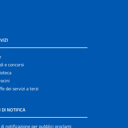
VIZI
e
di e concorsi
ioteca
ocini
ffe dei servizi a terzi
I DI NOTIFICA
 di notificazione per pubblici proclami