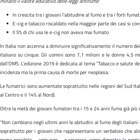
minano il valore educativo delle leggi antifumo
”
In crescita tra i giovani l’abitudine al fumo e tra i forti fuma
E-cig e tabacco riscaldato nella maggior parte dei casi si co
Il 5% di chi usa le e-cig non aveva mai fumato
In Italia non accenna a diminuire significativamente il numero de
italiano su cinque. Gli uomini sono 7,1 milioni e le donne 4,5 m
dall’OMS. L’edizione 2019 è dedicata al tema “Tabacco e salute dei p
incidenza ma la prima causa di morte per neoplasia.
Le fumatrici sono aumentate soprattutto nelle regioni del Sud Italia
al Centro e il 14% al Nord).
Oltre la metà dei giovani fumatori tra i 15 e 24 anni fuma già più di
“Non cambiano negli ultimi anni le abitudini al fumo degli italia
soprattutto per i giovani che rappresentano un serbatoio che ali
prima possibile – aggiunge – e spiegare, come dimostra la nostra