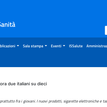
Sanità
blicazioni
Sala stampa
Eventi
ISSalute
Amministraz
a due italiani su dieci
ttutto fra i giovani. I nuovi prodotti, sigarette elettroniche e taba